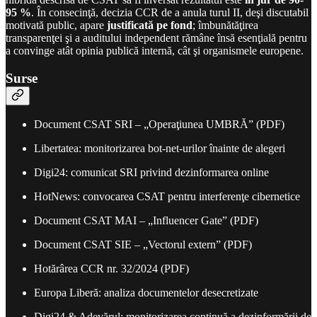
95 %
. În consecinţă, decizia CCR de a anula turul II, deşi discutabil
motivată public, apare
justificată pe fond
; îmbunătăţirea
transparenţei şi a auditului independent rămâne însă esenţială pentru
a convinge atât opinia publică internă, cât şi organismele europene.
Surse
Document CSAT SRI – „Operaţiunea UMBRĂ” (PDF)
Libertatea: monitorizarea bot-net-urilor înainte de alegeri
Digi24: comunicat SRI privind dezinformarea online
HotNews: convocarea CSAT pentru interferenţe cibernetice
Document CSAT MAI – „Influencer Gate” (PDF)
Document CSAT SIE – „Vectorul extern” (PDF)
Hotărârea CCR nr. 32/2024 (PDF)
Europa Liberă: analiza documentelor desecretizate
Digi24 & Adevărul: monitorizarea continuă a dezinformării de