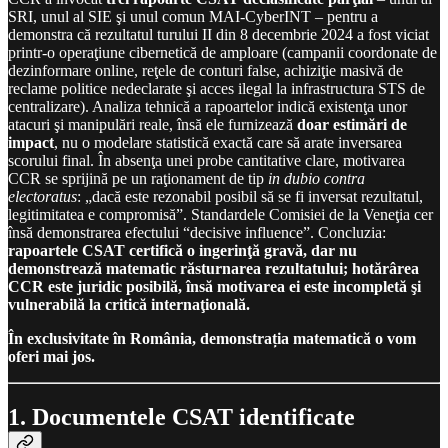
SRI, unul al SIE şi unul comun MAI-CyberINT – pentru a
demonstra că rezultatul turului II din 8 decembrie 2024 a fost viciat
printr-o operaţiune cibernetică de amploare (campanii coordonate de
dezinformare online, reţele de conturi false, achiziţie masivă de
reclame politice nedeclarate şi acces ilegal la infrastructura STS de
centralizare). Analiza tehnică a rapoartelor indică existenţa unor
atacuri şi manipulări reale, însă ele furnizează
doar estimări de
impact
, nu o modelare statistică exactă care să arate inversarea
scorului final. În absenţa unei probe cantitative clare, motivarea
CCR se sprijină pe un raţionament de tip
in dubio contra
electoratus
: „dacă este rezonabil posibil să se fi inversat rezultatul,
legitimitatea e compromisă”. Standardele Comisiei de la Veneţia cer
însă demonstrarea efectului “decisive influence”. Concluzia:
rapoartele CSAT certifică o ingerinţă gravă, dar nu
demonstrează matematic răsturnarea rezultatului; hotărârea
CCR este juridic posibilă, însă motivarea ei este incompletă şi
vulnerabilă la critică internaţională.
În exclusivitate în România, demonstrația matematică o vom
oferi mai jos.
1. Documentele CSAT identificate