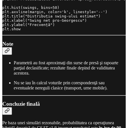
plt.hist(swings, bins=50)

plt.axvline(margin, color='k', linestyle='--')

plt.title("Distribuția swing-ului estimat")

plt.xlabel("Swing net pro-Georgescu")

plt.ylabel("Frecvență")

Note
Parametrii au fost aproximaţi din surse de presă şi rapoarte
parţial declasificate; rezultate finale depind de validitatea
acestora.
Nu se iau în calcul voturile prin corespondenţă sau
eventualele nereguli clasice (transport, urne mobile).
Concluzie finală
Pe baza unei simulări rezonabile, probabilitatea ca operaţiunea
hibridă descrisă de CSAT să fi inversat rezultatul este
în jur de 90-