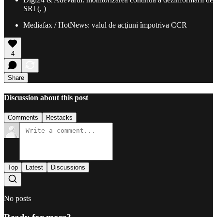
SRI (, )
Mediafax / HotNews: valul de acţiuni împotriva CCR
4
Share
Discussion about this post
Comments
Restacks
Top
Latest
Discussions
No posts