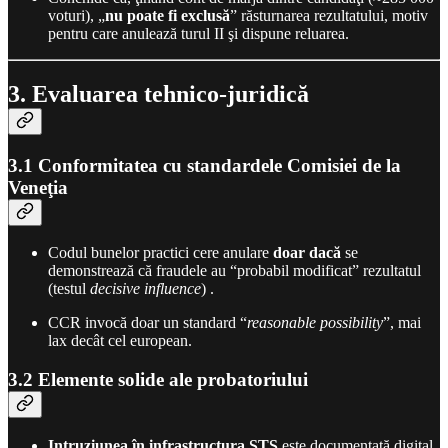
voturi), „
nu poate fi exclusă
” răsturnarea rezultatului, motiv
pentru care anulează turul II şi dispune reluarea.
3. Evaluarea tehnico-juridică
3.1 Conformitatea cu standardele Comisiei de la
Veneţia
Codul bunelor practici cere anulare
doar dacă
se
demonstrează că fraudele au “probabil modificat” rezultatul
(testul
decisive influence
) .
CCR invocă doar un standard “
reasonable possibility
”, mai
lax decât cel european.
3.2 Elemente solide ale probatoriului
Intruziunea în infrastructura STS
este documentată digital