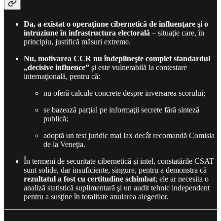
Da, a existat o operaţiune cibernetică de influenţare şi o
intruziune în infrastructura electorală
– situaţie care, în
principiu, justifică măsuri extreme.
Nu, motivarea CCR nu îndeplineşte complet standardul
„decisive influence”
şi este vulnerabilă la contestare
internaţională, pentru că:
nu oferă calcule concrete despre inversarea scorului;
se bazează parţial pe informaţii secrete fără sinteză
publică;
adoptă un test juridic mai lax decât recomandă Comisia
de la Veneţia.
În termeni de securitate cibernetică şi intel, constatările CSAT
sunt solide, dar insuficiente, singure, pentru a demonstra că
rezultatul a fost cu certitudine schimbat
; ele ar necesita o
analiză statistică suplimentară şi un audit tehnic independent
pentru a susţine în totalitate anularea alegerilor.