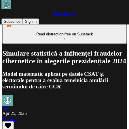
Dosarele Pax
Subscribe
Sign in
Read distraction-free on Substack
Simulare statistică a influenței fraudelor
cibernetice în alegerile prezidențiale 2024
Model matematic aplicat pe datele CSAT și
electorale pentru a evalua temeinicia anulării
scrutinului de către CCR
Pax
Apr 25, 2025
Listen