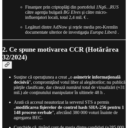
Finanţare prin criptoplăţi din portofelul
1Ng6…RUS
către agenţia bulgară
BG Elves
şi către micro-
influenţatori locali, total 2,4 mil. € .
Legături dintre AdNow şi reţele media pro-Kremlin
documentate ulterior de investigaţia
Europa Liberă
.
2. Ce spune motivarea CCR (Hotărârea
32/2024)
Susţine că operaţiunea a creat „o
asimetrie informaţională
decisivă
”, compromiţând votul liber al alegătorilor; nu publică
părţile clasificate, dar citează numărul total de vizualizări (≈31
mil.) ale conţinutului manipulator în ultimele 48 h .
Arată că accesul neautorizat la serverul STS a permis
„
modificarea fişierelor de control hash SHA-256 pentru 1
148 procese-verbale
”, afectând 380 000 voturi înainte de
agregarea BEC.
Conchide că, ţinând cont de marja dintre candidaţi (≈285 000