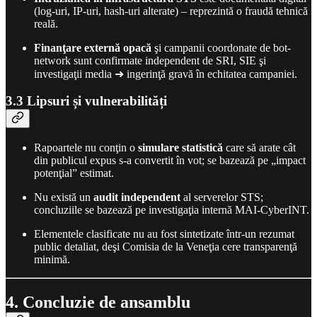
(log-uri, IP-uri, hash-uri alterate) – reprezintă o fraudă tehnică
reală.
Finanţare externă opacă
şi campanii coordonate de bot-
network sunt confirmate independent de SRI, SIE şi
investigaţii media ➜ ingerinţă gravă în echitatea campaniei.
3.3 Lipsuri și vulnerabilități
Rapoartele nu conţin o
simulare statistică
care să arate cât
din publicul expus s-a convertit în vot; se bazează pe „impact
potenţial” estimat.
Nu există un
audit independent
al serverelor STS;
concluziile se bazează pe investigaţia internă MAI-CyberINT.
Elementele clasificate nu au fost sintetizate într-un rezumat
public detaliat, deşi Comisia de la Veneţia cere transparenţă
minimă.
4. Concluzie de ansamblu