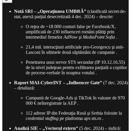
Notă SRI – „Operaţiunea UMBRĂ”
(clasificată secret-de-
stat, anexă parţial desecretizată 4 dec. 2024) – descrie:
O reţea de ~18 000 conturi false pe Facebook/X,
amplificată de 230 influenceri români plătiţi prin
intermediul firmelor
AdNow
şi
MediaPoint Sofia
.
21,4 mil. interacţiuni artificiale pro-Georgescu şi anti-
Lasconi în ultimele două săptămâni de campanie .
Penetrarea unui server STS secundar (IP 10.12.16.55)
de la nivel judeţean pentru exfiltrarea parţială a copiilor
de procese-verbale în noaptea votului .
Raport MAI-CyberINT – „Influencer Gate”
(7 dec. 2024)
– detaliază:
Campanii de Google-Ads şi TikTok în valoare de 970
000 € neînregistrate la AEP .
112 adrese IP din Federaţia Rusă şi Serbia folosite la
credential stuffing
pe platforma apv.sts.ro .
Analiză SIE – „Vectorul extern”
(5 dec. 2024) – indică: