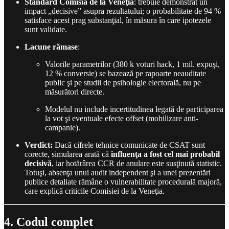
Standard Comisia de la Veneţia
: trebuie demonstrat un
impact „decisive” asupra rezultatului; o probabilitate de 94 %
satisface acest prag substanţial, în măsura în care ipotezele
sunt validate.
Lacune rămase
:
Valorile parametrilor (380 k voturi hack, 1 mil. expuşi,
12 % conversie) se bazează pe rapoarte neauditate
public şi pe studii de psihologie electorală, nu pe
măsurători directe.
Modelul nu include incertitudinea legată de participarea
la vot şi eventuale efecte offset (mobilizare anti-
campanie).
Verdict:
Dacă cifrele tehnice comunicate de CSAT sunt
corecte, simularea arată că
influenţa a fost cel mai probabil
decisivă
, iar hotărârea CCR de anulare este susţinută statistic.
Totuşi, absenţa unui audit independent şi a unei prezentări
publice detaliate rămâne o vulnerabilitate procedurală majoră,
care explică criticile Comisiei de la Veneţia.
4. Codul complet