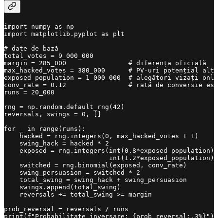
import numpy as np

import matplotlib.pyplot as plt

# date de bază

total_votes = 9_000_000

margin = 285_000                # diferența oficială

max_hacked_votes = 380_000      # PV-uri potențial alte
exposed_population = 1_000_000  # alegători vizați onli
conv_rate = 0.12                # rată de conversie est
runs = 20_000

rng = np.random.default_rng(42)

reversals, swings = 0, []

for _ in range(runs):

    hacked = rng.integers(0, max_hacked_votes + 1)

    swing_hack = hacked * 2

    exposed = rng.integers(int(0.8*exposed_population),

                           int(1.2*exposed_population))

    switched = rng.binomial(exposed, conv_rate)

    swing_persuasion = switched * 2

    total_swing = swing_hack + swing_persuasion

    swings.append(total_swing)

    reversals += total_swing >= margin

prob_reversal = reversals / runs

print(f"Probabilitate inversare: {prob_reversal:.3%}")
