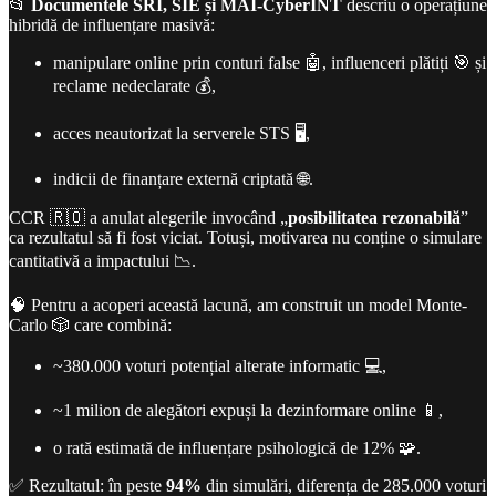
📂
Documentele SRI, SIE și MAI-CyberINT
descriu o operațiune
hibridă de influențare masivă:
manipulare online prin conturi false 🤖, influenceri plătiți 🎯 și
reclame nedeclarate 💰,
acces neautorizat la serverele STS 🖥️,
indicii de finanțare externă criptată 🌐.
CCR 🇷🇴 a anulat alegerile invocând „
posibilitatea rezonabilă
”
ca rezultatul să fi fost viciat. Totuși, motivarea nu conține o simulare
cantitativă a impactului 📉.
🧠 Pentru a acoperi această lacună, am construit un model Monte-
Carlo 🎲 care combină:
~380.000 voturi potențial alterate informatic 💻,
~1 milion de alegători expuși la dezinformare online 📱,
o rată estimată de influențare psihologică de 12% 🧩.
✅ Rezultatul: în peste
94%
din simulări, diferența de 285.000 voturi