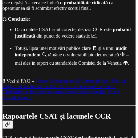
este depășită – ceea ce indică o
probabilitate ridicată
ca
operațiunea să fi schimbat efectiv scorul final.
⚖️
Concluzie
:
Dacă datele CSAT sunt corecte, decizia CCR este
probabil
justificată
din punct de vedere statistic 📈.
Totuși, lipsa unei motivări publice clare 🧾 și a unui
audit
independent
🔍 rămâne o vulnerabilitate democratică 🛑 –
mai ales în raport cu standardele Comisiei de la Veneția 🌍.
‼️ Vezi si FAQ –
Curtea Constituțională, Curtea de Apel Ploiești,
alegerile prezidențiale 2024-2025 și controversele recente -
Clarificări juridice privind criza electorală și atribuțiile Curții
Constituționale
Rapoartele CSAT
ș
i lacunele CCR
CCR a invocat
trei rapoarte CSAT declasificate parţial
– unul al