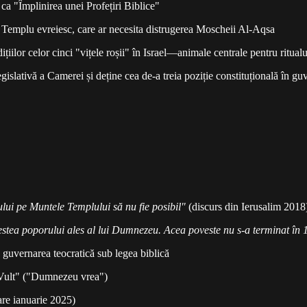
ca "Împlinirea unei Profețiri Biblice"
ea Templu evreiesc, care ar necesita distrugerea Moscheii Al-Aqsa
ițiilor celor cinci "vițele roșii" în Israel—animale centrale pentru ritua
slativă a Camerei și deține cea de-a treia poziție constituțională în gu
ului pe Muntele Templului să nu fie posibil"
(discurs din Ierusalim 2018
ovestea poporului ales al lui Dumnezeu. Acea poveste nu s-a terminat î
 guvernarea teocratică sub legea biblică
s Vult" ("Dumnezeu vrea")
re ianuarie 2025)