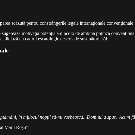
area scăzută pentru constrângerile legale internaționale convenționale
le sugerează motivația potențială dincolo de ambiția politică convenționa
se aliniază cu cadrul escatologic descris de susținătorii săi.
uale
ăptămâni, în mijlocul nopții să-mi vorbească...Domnul a spus, 'Acum fă 
l Mării Roșii"