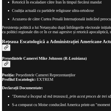
Retorică în escaladare către Iran în timpul fiecărui mandat
Coaliția actuală cu partidele religioase ultra-ortodoxe
Acuzarea de către Curtea Penală Internațională indicând preocup
Persistența politică a lui Netanyahu după înfrângerile electorale iniția
cu politici regionale din ce în ce mai agresive și retorică apocaliptică, 
Rețeaua Escatologică a Administrației Americane Act
Președintele Camerei Mike Johnson (R-Louisiana)
Poziția:
Președintele Camerei Reprezentanților
Profilul Escatologic:
EXTREM
Declarații Documentate:
"Domnul a început să mă trezească, prin acest proces de trei s
S-a comparat cu Moise conducând America printr-un "moment a