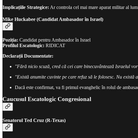
Implicațiile Strategice:
Ar controla cel mai mare aparat militar al lumi
Mike Huckabee (Candidat Ambasador în Israel)
Poziția:
Candidat pentru Ambasador în Israel
Profilul Escatologic:
RIDICAT
Declarații Documentate:
"Fără nicio scuză, cred că cei care binecuvântează Israelul vor f
"Există anumite cuvinte pe care refuz să le folosesc. Nu există
Dacă este confirmat, va fi primul evanghelic în rolul de ambasad
Caucusul Escatologic Congresional
Senatorul Ted Cruz (R-Texas)