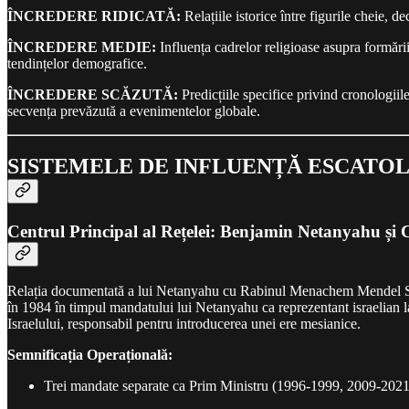
ÎNCREDERE RIDICATĂ:
Relațiile istorice între figurile cheie, d
ÎNCREDERE MEDIE:
Influența cadrelor religioase asupra formării 
tendințelor demografice.
ÎNCREDERE SCĂZUTĂ:
Predicțiile specifice privind cronologiil
secvența prevăzută a evenimentelor globale.
SISTEMELE DE INFLUENȚĂ ESCATO
Centrul Principal al Rețelei: Benjamin Netanyahu și C
Relația documentată a lui Netanyahu cu Rabinul Menachem Mendel Schneer
în 1984 în timpul mandatului lui Netanyahu ca reprezentant israelian 
Israelului, responsabil pentru introducerea unei ere mesianice.
Semnificația Operațională:
Trei mandate separate ca Prim Ministru (1996-1999, 2009-2021