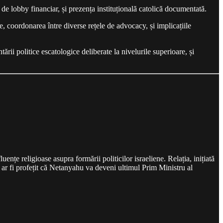
le de lobby financiar, și prezența instituțională catolică documentată.
le, coordonarea între diverse rețele de advocacy, și implicațiile
ii politice escatologice deliberate la nivelurile superioare, și
e religioase asupra formării politicilor israeliene. Relația, inițiată
ar fi profețit că Netanyahu va deveni ultimul Prim Ministru al