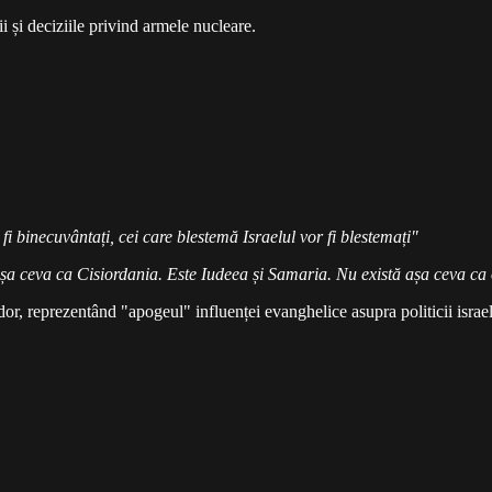
i și deciziile privind armele nucleare.
i binecuvântați, cei care blestemă Israelul vor fi blestemați"
 așa ceva ca Cisiordania. Este Iudeea și Samaria. Nu există așa ceva ca
or, reprezentând "apogeul" influenței evanghelice asupra politicii israe