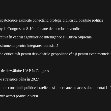
scatologice explicite conectând profeția biblică cu pozițiile politice
bby la Congres cu 8-10 milioane de membri revendicați
cativă în cadrul agențiilor de intelligence și Curtea Supremă
nstrumente pentru integrarea eurasiană
e critice atât pentru dezvoltările geopolitice cât și pentru evenimente
ile de dezvăluire UAP în Congres
or strategice până în 2027
ite constituții politice israeliene și americane cu acces documentat la fa
e actori politici diverși