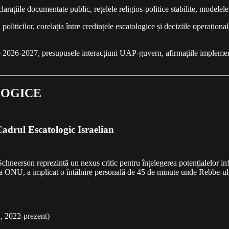
eclarațiile documentate public, rețelele religios-politice stabilite, modele
politicilor, corelația între credințele escatologice și deciziile operaționa
e 2026-2027, presupusele interacțiuni UAP-guvern, afirmațiile implementăr
LOGICE
adrul Escatologic Israelian
son reprezintă un nexus critic pentru înțelegerea potențialelor influenț
la ONU, a implicat o întâlnire personală de 45 de minute unde Rebbe-ul 
, 2022-prezent)