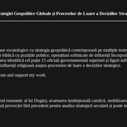
ategiei Geopolitice Globale și Proceselor de Luare a Deciziilor Stra
e escatologice cu strategia geopolitică contemporană pe multiple teatre 
 biblică cu pozițiile politice, operațiuni sofisticate de influență încorpo
ea identifică cel puțin 15 oficiali guvernamentali superiori și figuri infl
influență religioasă asupra proceselor de luare a deciziilor strategice.
posts and support my work.
 eurasiatic al lui Dugin), avansarea instituțională catolică, mobilizarea
 provocări fără precedent pentru analiza strategică seculară și poate in