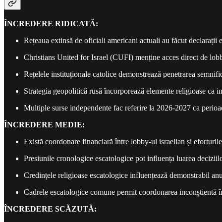
ÎNCREDERE RIDICATĂ:
Rețeaua extinsă de oficiali americani actuali au făcut declarații e
Christians United for Israel (CUFI) menține acces direct de lo
Rețelele instituționale catolice demonstrează penetrarea semnifi
Strategia geopolitică rusă încorporează elemente religioase ca i
Multiple surse independente fac referire la 2026-2027 ca perioad
ÎNCREDERE MEDIE:
Există coordonare financiară între lobby-ul israelian și efortur
Presiunile cronologice escatologice pot influența luarea deciziil
Credințele religioase escatologice influențează demonstrabil anum
Cadrele escatologice comune permit coordonarea inconștientă într
ÎNCREDERE SCĂZUTĂ: