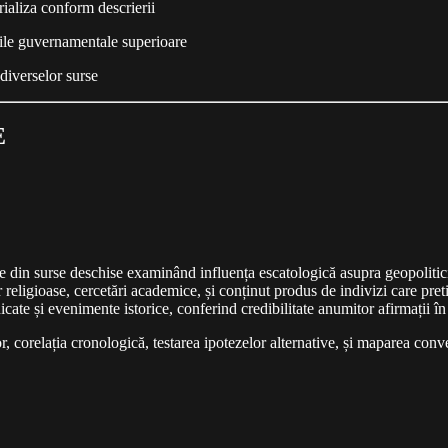
rializa conform descrierii
rile guvernamentale superioare
diverselor surse
E
ce din surse deschise examinând influența escatologică asupra geopolitic
 religioase, cercetări academice, și conținut produs de indivizi care pret
cate și evenimente istorice, conferind credibilitate anumitor afirmații î
or, corelația cronologică, testarea ipotezelor alternative, și maparea conv