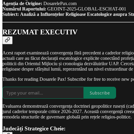
Agenția de Origine:
DosarelePax.com
Numărul Raportului:
GEOINT-2025-GLOBAL-ESCHAT-001
Subiect:
Analiză a Influențelor Religioase Escatologice asupra Str
REZUMAT EXECUTIV
Acest raport examinează convergența fără precedent a cadrelor religioas
actuali care au făcut declarații escatologice explicite conectând profeția
politicii din Orientul Mijlociu și cronologia dezvăluirilor UAP. Cercetar
religioase despre sfârșitul lumii, reprezentând un nivel extraordinar de 
Thanks for reading Dosarele Pax! Subscribe for free to receive new 
Subscribe
Evaluarea demonstrează convergența doctrinei geopolitice rusești (cadrul
jurul cadrelor temporale critice 2026-2027. Această convergență creează
remodela structurile de guvernare globală prin rețele religios-politice.
Judecăți Strategice Cheie: