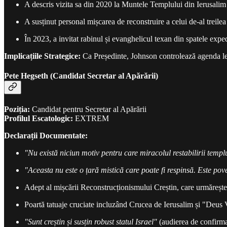
A descris vizita sa din 2020 la Muntele Templului din Ierusalim 
A susținut personal mișcarea de reconstruire a celui de-al treil
În 2023, a invitat rabinul și evanghelicul texan din spatele exped
Implicațiile Strategice:
Ca Președinte, Johnson controlează agenda legi
Pete Hegseth (Candidat Secretar al Apărării)
Poziția:
Candidat pentru Secretar al Apărării
Profilul Escatologic:
EXTREM
Declarații Documentate:
"Nu există niciun motiv pentru care miracolul restabilirii templ
"Aceasta nu este o țară mistică care poate fi respinsă. Este p
Adept al mișcării Reconstrucționismului Creștin, care urmărește
Poartă tatuaje cruciate incluzând Crucea de Ierusalim și "Deu
"Sunt creștin și susțin robust statul Israel"
(audierea de confirma