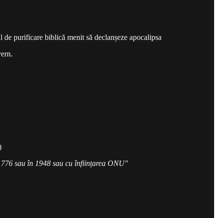
lul de purificare biblică menit să declanșeze apocalipsa
vern.
)
n 1776 sau în 1948 sau cu înființarea ONU"