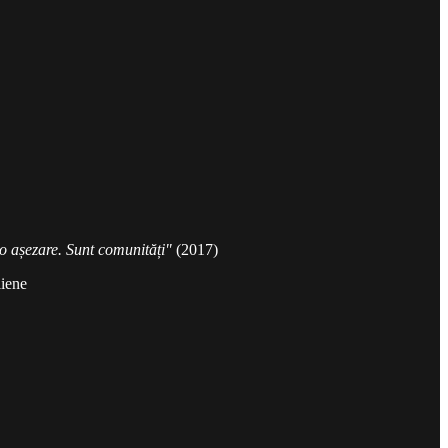
 o așezare. Sunt comunități"
(2017)
liene