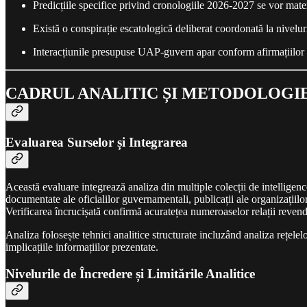
Predicțiile specifice privind cronologiile 2026-2027 se vor mate
Există o conspirație escatologică deliberat coordonată la nivelu
Interacțiunile presupuse UAP-guvern apar conform afirmațiilor 
CADRUL ANALITIC ȘI METODOLOGI
Evaluarea Surselor și Integrarea
Această evaluare integrează analiza din multiple colecții de intelligen
documentate ale oficialilor guvernamentali, publicații ale organizațiilor
Verificarea încrucișată confirmă acuratețea numeroaselor relații revendi
Analiza folosește tehnici analitice structurate incluzând analiza rețelel
implicațiile informațiilor prezentate.
Nivelurile de Încredere și Limitările Analitice