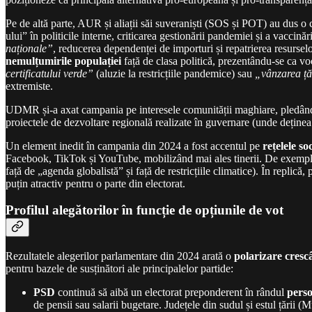
Pe de altă parte, AUR și aliații săi suveraniști (SOS și POT) au dus o 
ului” în politicile interne, criticarea gestionării pandemiei și a vaccină
naționale”
, reducerea dependenței de importuri și repatrierea resursel
nemulțumirile populației
față de clasa politică, prezentându-se ca v
certificatului verde”
(aluzie la restricțiile pandemice) sau
„vânzarea țăr
extremiste.
UDMR și-a axat campania pe interesele comunității maghiare, pledând pe
proiectele de dezvoltare regională realizate în guvernare (unde deținea 
Un element inedit în campania din 2024 a fost accentul pe
rețelele so
Facebook, TikTok și YouTube, mobilizând mai ales tinerii. De exempl
față de „agenda globalistă” și față de restricțiile climatice). În repli
puțin atractiv pentru o parte din electorat.
Profilul alegătorilor în funcție de opțiunile de vot
Rezultatele alegerilor parlamentare din 2024 arată o
polarizare cres
pentru bazele de susținători ale principalelor partide:
PSD
continuă să aibă un electorat preponderent în rândul
perso
de pensii sau salarii bugetare. Județele din sudul și estul țări