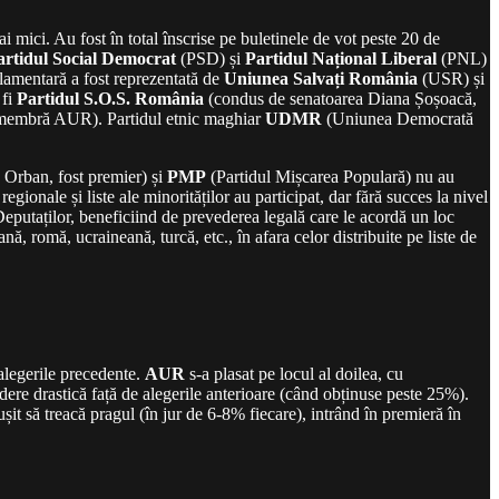
 mici. Au fost în total înscrise pe buletinele de vot peste 20 de
artidul Social Democrat
(PSD) și
Partidul Național Liberal
(PNL)
rlamentară a fost reprezentată de
Uniunea Salvați România
(USR) și
 fi
Partidul S.O.S. România
(condus de senatoarea Diana Șoșoacă,
ă membră AUR). Partidul etnic maghiar
UDMR
(Uniunea Democrată
 Orban, fost premier) și
PMP
(Partidul Mișcarea Populară) nu au
egionale și liste ale minorităților au participat, dar fără succes la nivel
Deputaților, beneficiind de prevederea legală care le acordă un loc
, romă, ucraineană, turcă, etc., în afara celor distribuite pe liste de
 alegerile precedente.
AUR
s-a plasat pe locul al doilea, cu
ădere drastică față de alegerile anterioare (când obținuse peste 25%).
șit să treacă pragul (în jur de 6-8% fiecare), intrând în premieră în