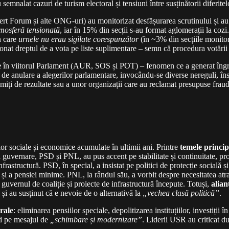
mnalat cazuri de turism electoral și tensiuni între susținătorii diferitel
rt Forum și alte ONG-uri) au monitorizat desfășurarea scrutinului și au 
mosferă tensionată
, iar în 15% din secții s-au format aglomerații la cozi.
n care
urnele nu erau sigilate corespunzător
(în ~3% din secțiile monitor
 eronat dreptul de a vota pe liste suplimentare – semn că procedura votării
e
în viitorul Parlament (AUR, SOS și POT) – fenomen ce a generat îngrijor
eri de anulare a alegerilor parlamentare, invocându-se diverse nereguli, în
iți de rezultate sau a unor organizații care au reclamat presupuse fraude
r sociale și economice acumulate în ultimii ani. Printre
temele princip
 la guvernare, PSD și PNL, au pus accent pe stabilitate și continuitate, pr
nfrastructură. PSD, în special, a insistat pe politici de protecție socială 
și a pensiei minime. PNL, la rândul său, a vorbit despre necesitatea atra
guvernul de coaliție și proiecte de infrastructură începute. Totuși,
alia
 și au susținut că e nevoie de o alternativă la
„vechea clasă politică”
.
rale
: eliminarea pensiilor speciale, depolitizarea instituțiilor, investiții
nd pe mesajul de
„schimbare și modernizare”
. Liderii USR au criticat d
.