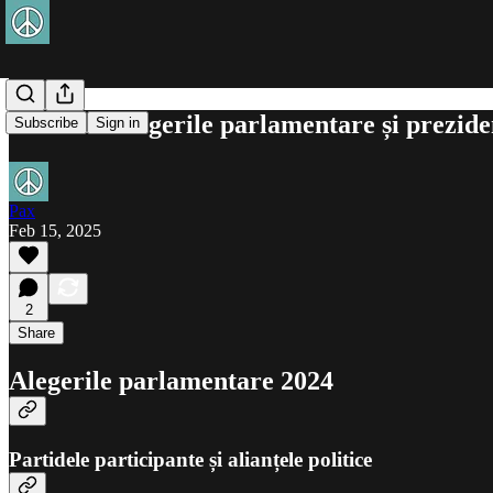
Analiză: Alegerile parlamentare și prezid
Subscribe
Sign in
Pax
Feb 15, 2025
2
Share
Alegerile parlamentare 2024
Partidele participante și alianțele politice