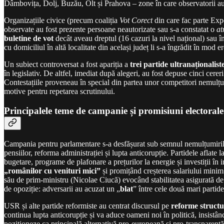
Dâmbovița, Dolj, Buzău, Olt și Prahova – zone în care observatorii au se
Organizațiile civice (precum coaliția
Vot Corect
din care fac parte Expe
observate au fost prezente persoane neautorizate sau s-a constatat o
at
buletine de vot
decât aveau dreptul (16 cazuri la nivel național) sau î
cu domiciliul în altă localitate din același județ li s-a îngrădit în mod
Un subiect controversat a fost apariția a
trei partide ultranaționalist
în legislativ. De altfel, imediat după alegeri, au fost depuse cinci cer
Contestațiile proveneau în special din partea unor competitori nemulțum
motive pentru repetarea scrutinului.
Principalele teme de campanie și promisiuni electorale
Campania pentru parlamentare s-a desfășurat sub semnul nemulțumirilo
pensiilor, reforma administrației și lupta anticorupție. Partidele aflate
bugetare, programe de plafonare a prețurilor la energie și investiții în i
„românilor cu venituri mici”
și promițând creșterea salariului minim 
său de prim-ministru (Nicolae Ciucă) evocând stabilitatea asigurată de 
de opoziție: adversarii au acuzat un „
blat
” între cele două mari partide
USR și alte partide reformiste au centrat discursul pe
reforme structu
continua lupta anticorupție și va aduce oameni noi în politică, insistâ
poziționeze ca principală alternativă pro-europeană și pro-transparență