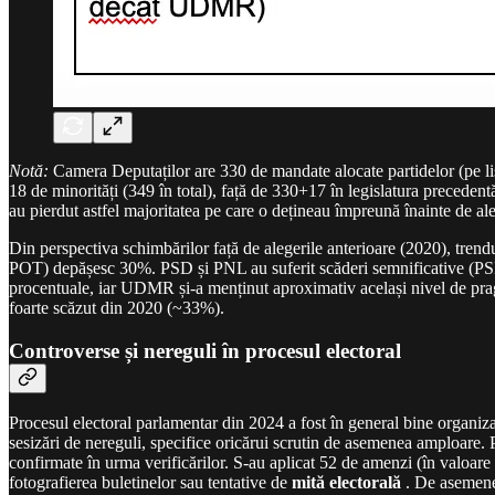
Notă:
Camera Deputaților are 330 de mandate alocate partidelor (pe list
18 de minorități (349 în total), față de 330+17 în legislatura preceden
au pierdut astfel majoritatea pe care o dețineau împreună înainte de ale
Din perspectiva schimbărilor față de alegerile anterioare (2020), trend
POT) depășesc 30%. PSD și PNL au suferit scăderi semnificative (PS
procentuale, iar UDMR și-a menținut aproximativ același nivel de prag
foarte scăzut din 2020 (~33%).
Controverse și nereguli în procesul electoral
Procesul electoral parlamentar din 2024 a fost în general bine organiza
sesizări de nereguli, specifice oricărui scrutin de asemenea amploare. P
confirmate în urma verificărilor. S-au aplicat 52 de amenzi (în valoare
fotografierea buletinelor sau tentative de
mită electorală
. De asemenea