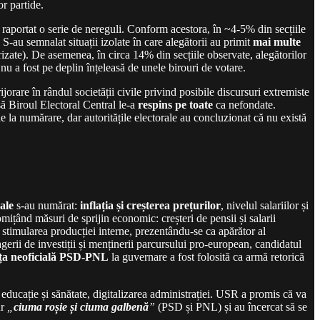
or partide.
raportat o serie de nereguli. Conform acestora, în ~4-5% din secțiile
 S-au semnalat situații izolate în care alegătorii au primit
mai multe
izate). De asemenea, în circa 14% din secțiile observate, alegătorilor
 nu a fost pe deplin înțeleasă de unele birouri de votare.
are în rândul societății civile privind posibile discursuri extremiste
să Biroul Electoral Central le-a
respins pe toate
ca nefondate.
 la numărare, dar autoritățile electorale au concluzionat că nu există
ale
s-au numărat:
inflația și creșterea prețurilor
, nivelul salariilor și
omițând măsuri de sprijin economic: creșteri de pensii și salarii
și stimularea producției interne, prezentându-se ca apărător al
gerii de investiții și menținerii parcursului pro-european, candidatul
nța neoficială PSD-PNL
la guvernare a fost folosită ca armă retorică
 în educație și sănătate, digitalizarea administrației. USR a promis că va
ur
„
ciuma roșie și ciuma galbenă
”
(PSD și PNL) și au încercat să se