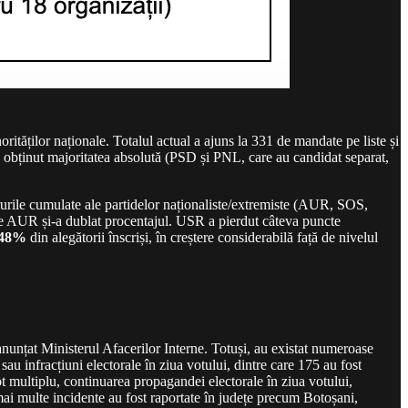
ităților naționale. Totalul actual a ajuns la 331 de mandate pe liste și
 a obținut majoritatea absolută (PSD și PNL, care au candidat separat,
rurile cumulate ale partidelor naționaliste/extremiste (AUR, SOS,
 AUR și-a dublat procentajul. USR a pierdut câteva puncte
48%
din alegătorii înscriși, în creștere considerabilă față de nivelul
anunțat Ministerul Afacerilor Interne. Totuși, au existat numeroase
au infracțiuni electorale în ziua votului, dintre care 175 au fost
t multiplu, continuarea propagandei electorale în ziua votului,
ai multe incidente au fost raportate în județe precum Botoșani,