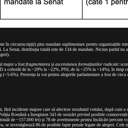
e în circumscripții) plus mandate suplimentare pentru organizațiile minor
tă. La Senat, distribuția totală este de 134 de mandate. Niciun partid nu
geri).
ul major a fost
fragmentarea
și
ascensiunea formațiunilor radicale
: sco
D a coborât de la ~29% la ~22%, PNL de la ~25% la ~14%), în timp ce
 (~5-6%). Prezența la vot pentru alegerile parlamentare a fost de circa
t, fără incidente majore care să afecteze rezultatul votului, după cum a 
oliția Română a înregistrat 343 de sesizări privind posibile contravenții s
 totală de ~157.000 lei) și 78 de avertismente pentru încălcări precum vo
, se investighează 86 de posibile fapte penale legate de alegeri. Cele m