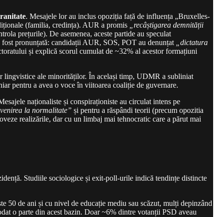
ranitate
. Mesajele lor au inclus opoziția față de influența „Bruxelles-
adiționale (familia, credința). AUR a promis
„recâștigarea demnității
ntrola prețurile). De asemenea, aceste partide au speculat
em a fost pronunțată: candidații AUR, SOS, POT au denunțat
„dictatura
ctoratului și explică scorul cumulat de ~32% al acestor formațiuni
lingvistice ale minorităților. În același timp, UDMR a subliniat
hiar pentru a avea o voce în viitoarea coaliție de guvernare.
Mesajele naționaliste și conspiraționiste au circulat intens pe
venirea la normalitate”
și pentru a răspândi teorii (precum opozitia
moveze realizările, dar cu un limbaj mai tehnocratic care a părut mai
dență. Studiile sociologice și exit-poll-urile indică tendințe distincte
ste 50 de ani și cu nivel de educație mediu sau scăzut, mulți depinzând
erodat o parte din acest bazin. Doar ~6% dintre votanții PSD aveau