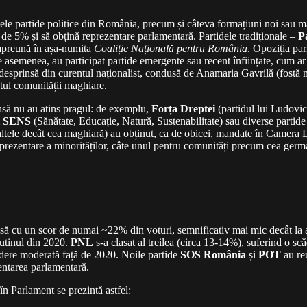
le partide politice din România, precum și câteva formațiuni noi sau mai
l de 5% și să obțină reprezentare parlamentară. Partidele tradiționale –
P
împreună în așa-numita
Coaliție Națională pentru România
. Opoziția pa
semenea, au participat partide emergente sau recent înființate, cum ar
desprinsă din curentul naționalist, condusă de Anamaria Gavrilă (fost
tul comunității maghiare.
însă nu au atins pragul: de exemplu,
Forța Dreptei
(partidul lui Ludovic
l SENS
(Sănătate, Educație, Natură, Sustena­bilitate) sau diverse partide r
(altele decât cea maghiară) au obținut, ca de obicei, mandate în Camera 
prezentare a minorităților, câte unul pentru comunități precum cea germană
 însă cu un scor de numai ~22% din voturi, semnificativ mai mic decât la
rutinul din 2020.
PNL
s-a clasat al treilea (circa 13-14%), suferind o sc
ădere moderată față de 2020. Noile partide
SOS România
și
POT
au reu
entarea parlamentară.
în Parlament se prezintă astfel: