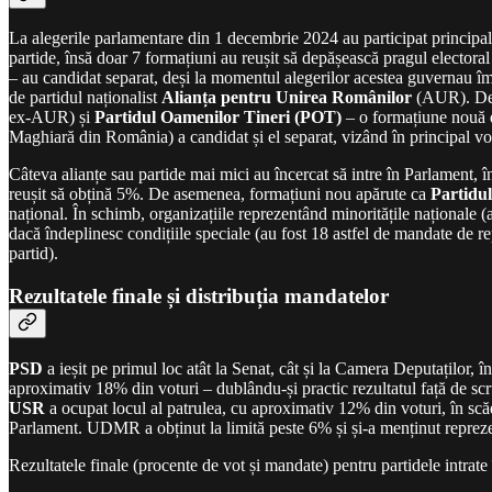
La alegerile parlamentare din 1 decembrie 2024 au participat principale
partide, însă doar 7 formațiuni au reușit să depășească pragul electora
– au candidat separat, deși la momentul alegerilor acestea guvernau 
de partidul naționalist
Alianța pentru Unirea Românilor
(AUR). De a
ex-AUR) și
Partidul Oamenilor Tineri (POT)
– o formațiune nouă 
Maghiară din România) a candidat și el separat, vizând în principal vo
Câteva alianțe sau partide mai mici au încercat să intre în Parlament, 
reușit să obțină 5%. De asemenea, formațiuni nou apărute ca
Partidu
național. În schimb, organizațiile reprezentând minoritățile naționale 
dacă îndeplinesc condițiile speciale (au fost 18 astfel de mandate de re
partid).
Rezultatele finale și distribuția mandatelor
PSD
a ieșit pe primul loc atât la Senat, cât și la Camera Deputaților,
aproximativ 18% din voturi – dublându-și practic rezultatul față de sc
USR
a ocupat locul al patrulea, cu aproximativ 12% din voturi, în sc
Parlament. UDMR a obținut la limită peste 6% și și-a menținut reprez
Rezultatele finale (procente de vot și mandate) pentru partidele intrate 