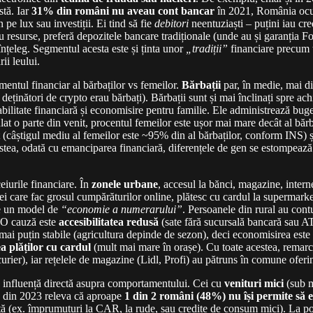
stă. Iar
31% din români nu aveau cont bancar
în 2021, România ocu
 pe lux sau investiții. Ei tind să fie
debitori
neentuziaști – puțini iau cre
 resurse, preferă depozitele bancare tradiționale (unde au și garanția F
înțeleg. Segmentul acesta este și ținta unor
„tradiții”
financiare precum 
ii leului.
mentul financiar al bărbaților vs femeilor.
Bărbații
par, în medie, mai di
 deținători de crypto erau bărbați). Bărbații sunt și mai înclinați spre ac
stabilitate financiară și economisire pentru familie. Ele administrează bug
at o parte din venit, procentul femeilor este ușor mai mare decât al băr
 (câștigul mediu al femeilor este ~95% din al bărbaților, conform INS) 
stea, odată cu emanciparea financiară, diferențele de gen se estompează –
iurile financiare. În
zonele urbane
, accesul la bănci, magazine, intern
ei care fac grosul cumpărăturilor online, plătesc cu cardul la supermarket
pe un model de
“economie a numerarului”
. Persoanele din rural au cont
. O cauză este
accesibilitatea redusă
(sate fără sucursală bancară sau AT
mai puțin stabile (agricultura depinde de sezon), deci economisirea este di
a plăților cu cardul
(mult mai mare în orașe). Cu toate acestea, remarcă
curier), iar rețelele de magazine (Lidl, Profi) au pătruns în comune ofer
 influență directă asupra comportamentului. Cei cu
venituri mici
(sub m
 din 2023 releva că aproape
1 din 2 români (48%) nu își permite să ec
gență (ex. împrumuturi la CAR, la rude, sau credite de consum mici). La p