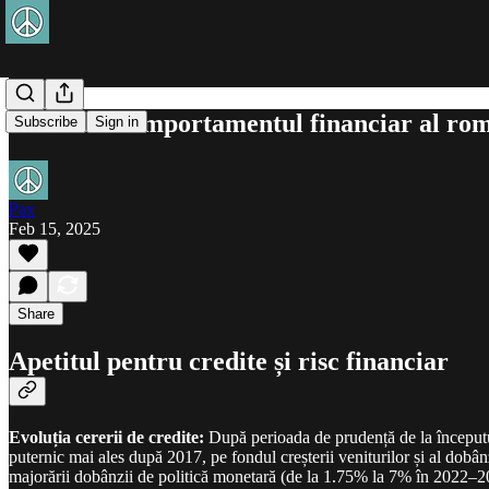
Analiză: Comportamentul financiar al rom
Subscribe
Sign in
Pax
Feb 15, 2025
Share
Apetitul pentru credite și risc financiar
Evoluția cererii de credite:
După perioada de prudență de la începutul
puternic mai ales după 2017, pe fondul creșterii veniturilor și al dobân
majorării dobânzii de politică monetară (de la 1.75% la 7% în 2022–202