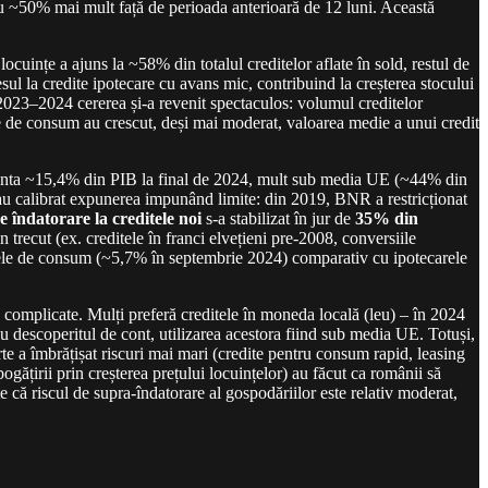
u ~50% mai mult față de perioada anterioară de 12 luni. Această
ocuințe a ajuns la ~58% din totalul creditelor aflate în sold, restul de
esul la credite ipotecare cu avans mic, contribuind la creșterea stocului
023–2024 cererea și-a revenit spectaculos: volumul creditelor
le de consum au crescut, deși mai moderat, valoarea medie a unui credit
ezenta ~15,4% din PIB la final de 2024, mult sub media UE (~44% din
-au calibrat expunerea impunând limite: din 2019, BNR a restricționat
 îndatorare la creditele noi
s-a stabilizat în jur de
35% din
 trecut (ex. creditele în franci elvețieni pre-2008, conversiile
itele de consum (~5,7% în septembrie 2024) comparativ cu ipotecarele
e complicate. Mulți preferă creditele în moneda locală (leu) – în 2024
u descoperitul de cont, utilizarea acestora fiind sub media UE. Totuși,
rte a îmbrățișat riscuri mai mari (credite pentru consum rapid, leasing
ogățirii prin creșterea prețului locuințelor) au făcut ca românii să
te că riscul de supra-îndatorare al gospodăriilor este relativ moderat,