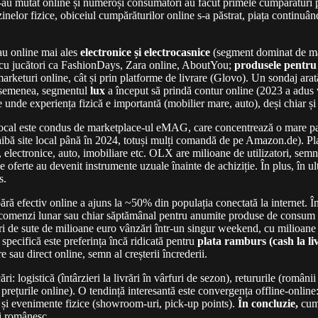
s-au mutat online și numeroși consumatori au făcut primele cumpărături pe
nelor fizice, obiceiul cumpărăturilor online s-a păstrat, piața continuâ
u online mai ales
electronice și electrocasnice
(segment dominat de mari
 cu jucători ca FashionDays, Zara online, AboutYou;
produsele pentru 
marketuri online, cât și prin platforme de livrare (Glovo). Un sondaj ar
 asemenea, segmentul
lux
a început să prindă contur online (2023 a adus 
 unde experiența fizică e importantă (mobilier mare, auto), deși chiar și a
al este condus de marketplace-ul eMAG, care concentrează o mare parte 
ibă site local până în 2024, totuși mulți comandă de pe Amazon.de). Pl
lectronice, auto, imobiliare etc. OLX are milioane de utilizatori, semn
 oferte au devenit instrumente uzuale înainte de achiziție. În plus, în u
s.
ă efectiv online a ajuns la ~50% din populația conectată la internet. 
c comenzi lunar sau chiar săptămânal pentru anumite produse de consum
ri de sute de milioane euro vânzări într-un singur weekend, cu milioane 
 specifică este preferința încă ridicată pentru
plata ramburs (cash la li
e sau direct online, semn al creșterii încrederii.
i: logistică (întârzieri la livrări în vârfuri de sezon), retururile (rom
rețurile online). O tendință interesantă este convergența offline-online:
ză și evenimente fizice (showroom-uri, pick-up points).
În concluzie,
cump
ui românesc.