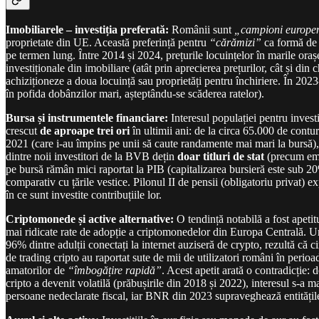
Imobiliarele – investiția preferată:
Românii sunt
„campioni europe
proprietate din UE. Această preferință pentru
“cărămizi”
ca formă de a
pe termen lung. Între 2014 și 2024, prețurile locuințelor în marile o
investiționale din imobiliare (atât prin aprecierea prețurilor, cât și d
achiziționeze a doua locuință sau proprietăți pentru închiriere. În 2023
în pofida dobânzilor mari, așteptându-se scăderea ratelor).
Bursa și instrumentele financiare:
Interesul populației pentru investiț
crescut
de aproape trei ori
în ultimii ani: de la circa 65.000 de conturi
2021 (care i-au împins pe unii să caute randamente mai mari la bursă), c
dintre noii investitori de la BVB dețin
doar titluri de stat
(precum emis
pe bursă rămân mici raportat la PIB (capitalizarea bursieră este sub 
comparativ cu țările vestice. Pilonul II de pensii (obligatoriu privat) e
în ce sunt investite contribuțiile lor.
Criptomonede și active alternative:
O tendință notabilă a fost apeti
mai ridicate rate de adopție a criptomonedelor din Europa Centrală. U
96% dintre adulții conectați la internet auziseră de crypto, rezultă că c
de trading cripto au raportat sute de mii de utilizatori români în peri
amatorilor de
“îmbogățire rapidă”
. Acest apetit arată o contradicție:
cripto a devenit volatilă (prăbușirile din 2018 și 2022), interesul s-a
persoane nedeclarate fiscal, iar BNR din 2023 supraveghează entitățile 