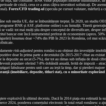
st de nișă, dar constante. BNR vinde populației monede numismatice, iar
erioade de criză), ceea ce a atras câțiva investitori sofisticați. De aseme
ional).
Forex/CFD trading-ul
(specula pe cursuri valutare, mărfuri) a c
âne sub media UE, dar se îmbunătățește treptat. În 2020, un studiu OECD
, programe BNR și ASF, platforme online) s-au înmulțit. Tinerii generației
se vadă: tot mai mulți știu despre conceptul de diversificare, despre infl
zitul bancar este încă instrumentul preferat de economisire (aprox. 50% 
i, asigurări) însumau doar ~74% din PIB în 2023 în România, cel mai scăzu
ofisticate.
andamente
risk-adjusted
pentru români s-au obținut din investițiile imobi
 pozitive doar în prima parte a deceniului (în 2015-2017 chiar au existat
 la depozite au urcat (5-7%), dar tot au rămas sub inflația de două cifr
evenit populare oferind 7-8% dobândă anuală, ferită de impozit – atrac
guri fabuloase pentru unii care au ieșit la timp, dar și pierderi major
anță (imobiliare, depozite, titluri stat), cu o minoritate explorân
ere explozivă în ultimul deceniu. Dacă în 2014 piața era estimată la su
ce 2024, ponderea comerțului electronic în total retail românesc a aj