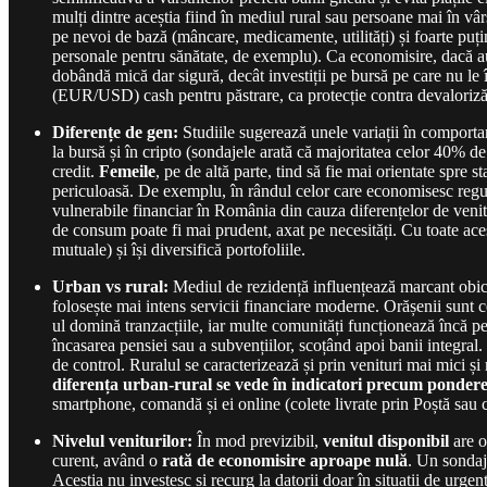
mulți dintre aceștia fiind în mediul rural sau persoane mai în vâr
pe nevoi de bază (mâncare, medicamente, utilități) și foarte puțin
personale pentru sănătate, de exemplu). Ca economisire, dacă au
dobândă mică dar sigură, decât investiții pe bursă pe care nu le 
(EUR/USD) cash pentru păstrare, ca protecție contra devalorizăr
Diferențe de gen:
Studiile sugerează unele variații în comporta
la bursă și în cripto (sondajele arată că majoritatea celor 40% de
credit.
Femeile
, pe de altă parte, tind să fie mai orientate spre 
periculoasă. De exemplu, în rândul celor care economisesc regul
vulnerabile financiar în România din cauza diferențelor de venit
de consum poate fi mai prudent, axat pe necesități. Cu toate ace
mutuale) și își diversifică portofoliile.
Urban vs rural:
Mediul de rezidență influențează marcant obice
folosește mai intens servicii financiare moderne. Orășenii sunt c
ul domină tranzacțiile, iar multe comunități funcționează încă 
încasarea pensiei sau a subvențiilor, scoțând apoi banii integral
de control. Ruralul se caracterizează și prin venituri mai mici și 
diferența urban-rural se vede în indicatori precum pondere
smartphone, comandă și ei online (colete livrate prin Poștă sau 
Nivelul veniturilor:
În mod previzibil,
venitul disponibil
are o
curent, având o
rată de economisire aproape nulă
. Un sondaj
Aceștia nu investesc și recurg la datorii doar în situații de ur