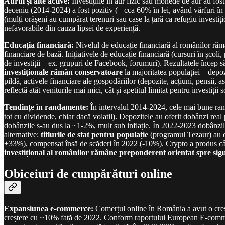
Aurul și alte active:
Investițiile în aur fizic sau monede de aur au fo
deceniu (2014-2024) a fost pozitiv (+ cca 60% în lei, având vârfuri în p
(mulți orășeni au cumpărat terenuri sau case la țară ca refugiu investiț
nefavorabile din cauza lipsei de experiență.
Educația financiară:
Nivelul de educație financiară al românilor răm
financiare de bază. Inițiativele de educație financiară (cursuri în școli
de investiții – ex. grupuri de Facebook, forumuri). Rezultatele încep să 
investiționale rămân conservatoare
la majoritatea populației – depo
pildă, activele financiare ale gospodăriilor (depozite, acțiuni, pensi
reflectă atât veniturile mai mici, cât și apetitul limitat pentru investiții s
Tendințe în randamente:
În intervalul 2014-2024, cele mai bune r
tot cu dividende, chiar dacă volatil). Depozitele au oferit dobânzi real
dobânzile s-au dus la ~1-2%, mult sub inflație. În 2022-2023 dobânzile
alternative:
titlurile de stat pentru populație
(programul Tezaur) au d
+33%), compensat însă de scăderi în 2022 (-10%). Crypto a produs câști
investițional al românilor rămâne preponderent orientat spre sigur
Obiceiuri de cumpărături online
Expansiunea e-commerce:
Comerțul online în România a avut o creșt
creștere cu ~10% față de 2022. Conform raportului European E-commer