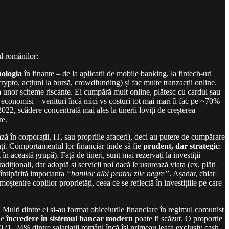
l românilor:
nologia
în finanțe – de la aplicații de mobile banking, la fintech-uri
ypto, acțiuni la bursă, crowdfunding) și fac multe tranzacții online.
atea unor scheme riscante. Ei cumpără mult online, plătesc cu cardul sau
n a economisi – venituri încă mici vs costuri tot mai mari îi fac pe ~70%
2, scădere concentrată mai ales la tinerii loviți de creșterea
re.
ză în corporații, IT, sau propriile afaceri), deci au putere de cumpărare
rinți. Comportamentul lor financiar tinde să fie
prudent, dar strategic
:
în această grupă). Față de tineri, sunt mai rezervați la investiții
adiționali, dar adoptă și servicii noi dacă le ușurează viața (ex. plăți
 întipărită importanța
“banilor albi pentru zile negre”
. Așadar, chiar
tenire copiilor proprietăți, ceea ce se reflectă în investițiile pe care
 Mulți dintre ei și-au format obiceiurile financiare în regimul comunist
de
încredere în sistemul bancar modern
poate fi scăzut. O proporție
021, 24% dintre salariații români încă își primeau leafa exclusiv cash,