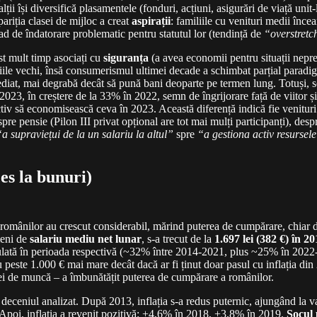
alții își diversifică plasamentele (fonduri, acțiuni, asigurări de viață un
pariția clasei de mijloc a creat
aspirații
: familiile cu venituri medii înc
ad de îndatorare problematic pentru statutul lor (tendință de
“overstretc
st mult timp asociați cu
siguranța
(a avea economii pentru situații nepr
ile vechi, însă consumerismul ultimei decade a schimbat parțial paradigm
imediat, mai degrabă decât să pună bani deoparte pe termen lung. Totuși, 
23, în creștere de la 33% în 2022, semn de îngrijorare față de viitor și 
iv să economisească ceva în 2023. Această diferență indică fie venituri i
re pensie (Pilon III privat opțional are tot mai mulți participanți), des
“a supraviețui de la un salariu la altul”
spre
“a gestiona activ resursel
es la bunuri)
 românilor au crescut considerabil, mărind puterea de cumpărare, chiar da
meni de
salariu mediu net lunar
, s-a trecut de la
1.697 lei (382 €) în 2
mulată în perioada respectivă (~32% între 2014-2021, plus ~25% în 2022-20
 peste 1.000 € mai mare decât dacă ar fi ținut doar pasul cu inflația din
rței de muncă – a îmbunătățit puterea de cumpărare a românilor.
 deceniul analizat. După 2013, inflația s-a redus puternic, ajungând la 
. Apoi, inflația a revenit pozitivă: +4,6% în 2018, +3,8% în 2019.
Șocul