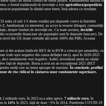
 unele bănci au lansat conturi de metal prețios. Randamentul aurului în
nea, o formă tradițională de investiție a fost
agricultura/gospodăria
unoscut popularitate în rândul unor tineri, însă adesea cu rezultate
 arăta că sub 1/3 dintre români pot răspunde corect la întrebări
 Z, familiarizați cu internetul, au acces la resurse (bloguri, comunități
ație, despre fonduri de investiții etc. Cu toate acestea,
deciziile
din economiile financiare ale populației sunt în depozite bancare). De
t nivel din UE (toate celelalte țări peste 100% din PIB). Aceasta
liare și din acțiuni (indicele BET de la BVB a crescut per ansamblu, cu
 rate reale ușor negative din cauza deflației mici), apoi în 2020-2021
e, deci
randamente real negative
. Astfel, investitorii atenți au căutat
tive față de depozite. Bursa a avut un an excepțional 2021 (BET
e pentru mulți care au intrat aproape de maxime.
În concluzie, profilul
d zone de risc ridicat în căutarea unor randamente superioare.
b 2 miliarde euro, în 2023 ea a atins aprox.
7 miliarde euro
, în
uns la
14%
în 2023, față de doar ~5% în 2014. Pandemia COVID-19