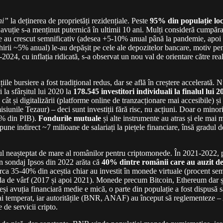
ni”
la deținerea de proprietăți rezidențiale. Peste
95% din populație loc
vuție s-a menținut puternică în ultimii 10 ani. Mulți consideră cumpărar
rașe au crescut semnificativ (adesea +5-10% anual până la pandemie, apo
in chirii ~5% anual) le-au depășit pe cele ale depozitelor bancare, motiv 
-2024, cu inflația ridicată, s-a observat un nou val de orientare către rea
iile bursiere a fost tradițional redus, dar se află în creștere accelerată. 
 la sfârșitul lui 2020 la
178.545 investitori individuali la finalul lui 2
ât și digitalizării (platforme online de tranzacționare mai accesibile) ș
iunile Tezaur) – deci sunt investiții fără risc, nu acțiuni. Doar o minorit
20% din PIB).
Fondurile mutuale
și alte instrumente au atras și ele mai 
xpune indirect ~7 milioane de salariați la piețele financiare, însă gradul 
tul neașteptat de mare al românilor pentru criptomonede. În 2021-2022,
n sondaj Ipsos din 2022 arăta că
40% dintre românii care au auzit de 
irca 35-40% din aceștia chiar au investit în monede virtuale (procent semni
oada de vârf (2017 și apoi 2021). Monede precum Bitcoin, Ethereum dar și 
 deși avuția financiară medie e mică, o parte din populație a fost dispusă 
 mai temperat, iar autoritățile (BNR, ANAF) au început să reglementeze – 
de servicii cripto.