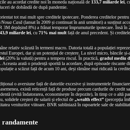
ncile au acordat credite noi în moneda națională de
133,7 miliarde lei
, c
 reduceri de dobândă de după pandemie.
ientat tot mai mult spre creditele ipotecare. Ponderea creditelor pentru l
ă/Noua Casă
(lansat în 2009 și continuat în anii următori) a susținut acc
 3M depășind 8%) a frânat temporar împrumuturile ipotecare. Însă în 2
43,9 miliarde lei
, cu
71% mai mult
față de anul precedent. Și credite
ne relativ scăzută în termeni macro. Datoria totală a populației repr
tul Europei, dar și un potențial de creștere. La nivel micro, băncile și
lei
(20% la valută) pentru a tempera riscul. În practică,
gradul mediu de
. Aceasta arată o prudență sporită la acordare, după episoade riscante din
opulație a scăzut față de acum 10 ani, deși rămâne mai ridicată la cred
dițional o aversiune față de datoriile excesive și instrumentele financiar
 asemenea, există reticență față de produse precum cardurile de credit sa
dentă (evită îndatorarea, economisește în depozite), în timp ce o altă pa
u, solidele creșteri de salarii și efectul de
„wealth effect”
(percepția îmb
itatea veniturilor viitoare. BNR subliniază în rapoartele sale de stabilita
 și randamente