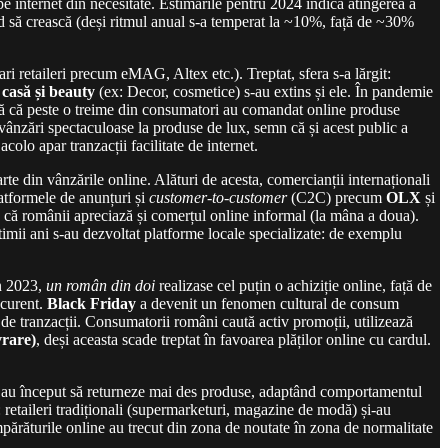
 internet din necesitate. Estimările pentru 2024 indică atingerea a
nd să crească (deși ritmul anual s-a temperat la ~10%, față de ~30%
 retaileri precum eMAG, Altex etc.). Treptat, sfera s-a lărgit:
casă și beauty
(ex: Decor, cosmetice) s-au extins și ele. În pandemie
ată că peste o treime din consumatori au comandat online produse
vânzări spectaculoase la produse de lux, semn că și acest public a
colo apar tranzacții facilitate de internet.
din vânzările online. Alături de acesta, comercianții internaționali
atformele de anunțuri și
customer-to-customer
(C2C) precum
OLX
și
 că românii apreciază și comerțul online informal (la mâna a doua).
ltimii ani s-au dezvoltat platforme locale specializate: de exemplu
În 2023,
un român din doi
realizase cel puțin o achiziție online, față de
 curent.
Black Friday
a devenit un fenomen cultural de consum
de tranzacții. Consumatorii români caută activ promoții, utilizează
vrare)
, deși aceasta scade treptat în favoarea plăților online cu cardul.
ânii au început să returneze mai des produse, adaptând comportamentul
 retaileri tradiționali (supermarketuri, magazine de modă) și-au
ărăturile online au trecut din zona de noutate în zona de normalitate