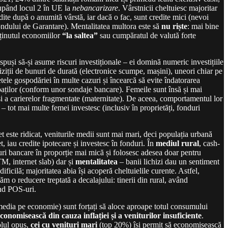
pând locul 2 în UE la
nebancarizare
. Vârstnicii cheltuiesc majoritar
dite după o anumită vârstă, iar dacă o fac, sunt credite mici (nevoi
ondului de Garantare). Mentalitatea multora este să
nu riște
: mai bine
ținutul economiilor
“la saltea”
sau cumpăratul de valută forte
spuși să-și asume riscuri investiționale – ei domină numeric investițiile
hiziții de bunuri de durată (electronice scumpe, mașini), uneori chiar pe
etele gospodăriei în multe cazuri și încearcă să evite îndatorarea
baților (conform unor sondaje bancare). Femeile sunt însă și mai
și a carierelor fragmentate (maternitate). De aceea, comportamentul lor
 tot mai multe femei investesc (inclusiv în proprietăți, fonduri
et este ridicat, veniturile medii sunt mai mari, deci populația urbană
, iau credite ipotecare și investesc în fonduri. În
mediul rural
, cash-
uri bancare în proporție mai mică și folosesc adesea doar pentru
M, internet slab) dar și
mentalitatea
– banii lichizi dau un sentiment
ficilă; majoritatea abia își acoperă cheltuielile curente. Astfel,
m o reducere treptată a decalajului: tinerii din rural, având
ind POS-uri.
edia pe economie) sunt forțați să aloce aproape totul consumului
onomisească din cauza inflației și a veniturilor insuficiente
.
olul opus,
cei cu venituri mari
(top 20%) își permit să economisească