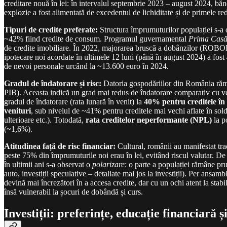
creditare nouă în lei: în intervalul septembrie 2023 – august 2024, bă
explozie a fost alimentată de excedentul de lichiditate și de primele
Tipuri de credite preferate:
Structura împrumuturilor populației s-a or
~42% fiind credite de consum. Programul guvernamental
Prima Cas
de credite imobiliare. În 2022, majorarea bruscă a dobânzilor (ROBOR
ipotecare noi acordate în ultimele 12 luni (până în august 2024) a fost
de nevoi personale urcând la ~13.600 euro în 2024.
Gradul de îndatorare și risc:
Datoria gospodăriilor din România rămâ
PIB). Aceasta indică un grad mai redus de îndatorare comparativ cu ves
gradul de îndatorare (rata lunară în venit) la
40% pentru creditele în 
venituri
, sub nivelul de ~41% pentru creditele mai vechi aflate în sold
ulterioare etc.). Totodată,
rata creditelor neperformante (NPL)
la p
(~1,6%).
Atitudinea față de risc financiar:
Cultural, românii au manifestat tra
peste 75% din împrumuturile noi erau în lei, evitând riscul valutar. De
în ultimii ani s-a observat o
polarizare
: o parte a populației rămâne pru
auto, investiții speculative – detaliate mai jos la investiții). Per ansambl
devină mai încrezători în a accesa credite, dar cu un ochi atent la stabil
însă vulnerabil la șocuri de dobândă și curs.
Investiții: preferințe, educație financiară