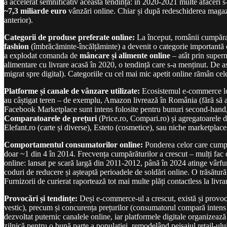
a accelerat semnificativ această tendință: în 2020-2021 multe afaceri 
~7,3 miliarde euro
vânzări online. Chiar și după redeschiderea magazi
anterior).
Categorii de produse preferate online:
La început, românii cumpăra
fashion
(îmbrăcăminte-încălțăminte) a devenit o categorie importantă
a explodat comanda de
mâncare și alimente online
– atât prin super
alimentare cu livrare acasă în 2020, o tendință care s-a menținut. De
migrat spre digital). Categoriile cu cel mai mic apetit online rămân cele
Platforme și canale de vânzare utilizate:
Ecosistemul e-commerce loc
au câștigat teren – de exemplu, Amazon livrează în România (fără să a
Facebook Marketplace sunt intens folosite pentru bunuri second-hand, e
Comparatoarele de prețuri
(Price.ro, Compari.ro) și agregatoarele de
Elefant.ro (carte și diverse), Esteto (cosmetice), sau niche marketplace
Comportamentul consumatorilor online:
Ponderea celor care cumpăr
doar ~1 din 4 în 2014. Frecvența cumpărăturilor a crescut – mulți fa
online: lansat pe scară largă din 2011-2012, până în 2024 atinge vârfu
coduri de reducere și așteaptă perioadele de soldări online. O trăsătură
Furnizorii de curierat raportează tot mai multe plăți contactless la livrar
Provocări și tendințe:
Deși e-commerce-ul a crescut, există și provocăr
vestic), precum și concurența prețurilor (consumatorul compară intens p
dezvoltat puternic canalele online, iar platformele digitale organizea
zilnică pentru o bună parte a populației, remodelând peisajul retail-ul