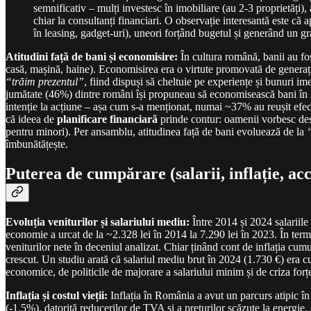
semnificativ – mulți investesc în imobiliare (au 2-3 proprietăți), 
chiar la consultanți financiari. O observație interesantă este că a
în leasing, gadget-uri), uneori forțând bugetul și generând un gr
Atitudini față de bani și economisire:
În cultura română, banii au fo
casă, mașină, haine). Economisirea era o virtute promovată de generați
“trăim prezentul”
, fiind dispuși să cheltuie pe experiențe și bunuri 
jumătate (46%) dintre români își propuneau să economisească bani în 20
intenție la acțiune – așa cum s-a menționat, numai ~37% au reușit efect
că ideea de
planificare financiară
prinde contur: oamenii vorbesc desp
pentru minori). Per ansamblu, atitudinea față de bani evoluează de la
îmbunătățește.
Puterea de cumpărare (salarii, inflație, acc
Evoluția veniturilor și salariului mediu:
Între 2014 și 2024 salariile
economie a urcat de la ~2.328 lei în 2014 la 7.290 lei în 2023. În ter
veniturilor nete în deceniul analizat. Chiar ținând cont de inflația cu
crescut. Un studiu arată că salariul mediu brut în 2024 (1.730 €) era cu
economice, de politicile de majorare a salariului minim și de criza fo
Inflația și costul vieții:
Inflația în România a avut un parcurs atipic în
(-1,5%), datorită reducerilor de TVA și a prețurilor scăzute la energie