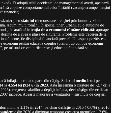
it-linked). Ei adoptă stilul occidental de management al averii, apelează
earcă să copieze comportamentul celor înstăriți (vacanțe scumpe, mașini
h”
financiar).
evăzute) și cu
statutul
(demonstrarea reușitei prin bunuri vizibile –
a. Acum, mulți români, în special tineri urbani, au o atitudine de
sondajele arată că
intenția de a economisi rămâne ridicată
: aproape
dorința de a avea o plasă de siguranță. Problema este trecerea de la
nsuficiente, fie disciplină financiară precară. Un aspect pozitiv este
pre economii pentru educația copiilor (planuri tip cont de economii
e”
, pe măsură ce veniturile cresc și educația financiară se
că inflația a erodat o parte din câștig.
Salariul mediu brut
pe
014
la
4.554 lei (924 €) în 2023
. Asta înseamnă o creștere de ~2,7 ori a
23), creșterea salariilor a depășit inflația, deci
câștigurile reale
au
 2007 încoace. Această majorare a veniturilor – susținută de creșteri
valori minime
1,1% în 2014
, ba chiar
deflație
în 2015 (-0,6%) și 2016
 pandemic
din 2020 a diminuat temporar creșterea prețurilor (+2,6%