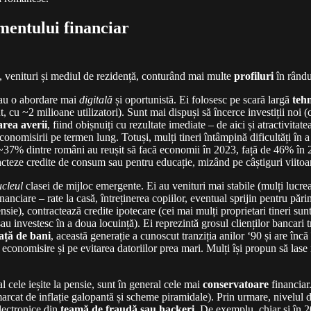
mentului financiar
, venituri și mediul de rezidență, conturând mai multe
profiluri
în rându
Z au o abordare mai
digitală
și oportunistă. Ei folosesc pe scară largă
teh
 ~2 milioane utilizatori). Sunt mai dispuși să încerce investiții noi (cr
rea averii
, fiind obișnuiți cu rezultate imediate – de aici și atractivit
l economisirii pe termen lung. Totuși, mulți tineri întâmpină dificultăți î
~37% dintre români au reușit să facă economii în 2023, față de 46% în 202
racteze credite de consum sau pentru educație, mizând pe câștiguri viitoa
ucleul
clasei de mijloc emergente. Ei au venituri mai stabile (mulți lucrea
financiare – rate la casă, întreținerea copiilor, eventual sprijin pentru pă
ie), contractează credite ipotecare (cei mai mulți proprietari tineri sunt 
au investesc în a doua locuință). Ei reprezintă grosul clienților bancari tr
față de bani
, această generație a cunoscut tranziția anilor ‘90 și are încă
nomisire și pe evitarea datoriilor prea mari. Mulți își propun să lase moș
l cele ieșite la pensie, sunt în general cele mai
conservatoare
financiar.
arcat de inflație galopantă și scheme piramidale). Prin urmare, nivelul 
electronice din
teamă de fraudă sau hackeri
. De exemplu, chiar și în 2