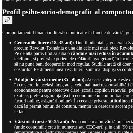
Profil psiho-socio-demografic al comporta
Comportamentul financiar diferă semnificativ în funcție de vârstă, gen
Generațiile tinere (18–35 ani):
Tinerii mileniali și generația 
precum Revolut (România e una din cele mai mari piețe Revolut, cu
Pe de altă parte, tind să aibă o
răbdare mai redusă în acumula
telefonul, și preferă experiențele (călătorii, gadget-uri) în locu
să nu pună bani deoparte în mod regulat. Studiile arată că doar 
costurilor. Pe dimensiunea
risc
, tinerii sunt mai dispuși să cont
Adulții de vârstă medie (35–50 ani):
Această categorie este
n
în creștere. În același timp, au și cele mai mari responsabilități 
economisesc pentru obiective clare (școala copiilor, renovări, pens
exotice; preferă siguranța (își țin economiile în conturi bancare s
facturi online, asigurări online). În ceea ce privește
atitudinea 
dacă își permit bunuri de consum, mențin un oarecare accent pe eco
le fac.
Vârstnicii (peste 50-55 ani):
Persoanele mai în vârstă, în specia
(unde economiile erau în numerar sau CEC-uri) și în anii ’90 (m
semnificativă a vârstnicilor preferă banii gheară și evită plățile 