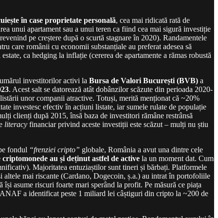
uiește în case proprietate personală
, cea mai ridicată rată de
ea unui apartament sau a unui teren ca fiind cea mai sigură investiție
i revenind pe creștere după o scurtă stagnare în 2020). Randamentele
pentru care românii cu economii substanțiale au preferat adesea să
l estate, ca hedging la inflație (cererea de apartamente a rămas robustă
Numărul investitorilor activi la
Bursa de Valori București (BVB)
a
023
. Acest salt se datorează atât dobânzilor scăzute din perioada 2020-
i listării unor companii atractive. Totuși, merită menționat că ~20%
ate investesc efectiv în acțiuni listate, iar sumele rulate de populație
mulți clienți după 2015, însă baza de investitori rămâne restrânsă
de
literacy
financiar privind aceste investiții este scăzut – mulți nu știu
 pe fondul
“frenziei cripto”
globale, România a avut una dintre cele
criptomonede au și deținut astfel de active
la un moment dat. Cum
ficativ). Majoritatea entuziaștilor sunt tineri și bărbați. Platformele
altele mai riscante (Cardano, Dogecoin, ș.a.) au intrat în portofoliile
să își asume riscuri foarte mari sperând la profit. Pe măsură ce piața
ANAF a identificat peste 1 miliard lei câștiguri din cripto la ~200 de