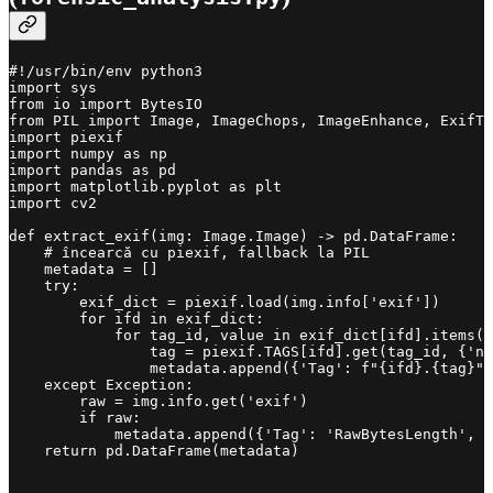
#!/usr/bin/env python3

import sys

from io import BytesIO

from PIL import Image, ImageChops, ImageEnhance, ExifTa
import piexif

import numpy as np

import pandas as pd

import matplotlib.pyplot as plt

import cv2

def extract_exif(img: Image.Image) -> pd.DataFrame:

    # încearcă cu piexif, fallback la PIL

    metadata = []

    try:

        exif_dict = piexif.load(img.info['exif'])

        for ifd in exif_dict:

            for tag_id, value in exif_dict[ifd].items()
                tag = piexif.TAGS[ifd].get(tag_id, {'na
                metadata.append({'Tag': f"{ifd}.{tag}",
    except Exception:

        raw = img.info.get('exif')

        if raw:

            metadata.append({'Tag': 'RawBytesLength', '
    return pd.DataFrame(metadata)
