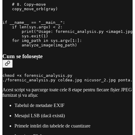
    # 8. Copy–move

    copy_move_orb(gray)

if __name__ == "__main__":

    if len(sys.argv) < 2:

        print("Usage: forensic_analysis.py <image1.jpg>
        sys.exit(1)

    for img_path in sys.argv[1:]:

Cum se folosește
chmod +x forensic_analysis.py

./forensic_analysis.py coldea.jpg nicusor_2.jpg ponta.j
Acest script va parcurge toate cele 8 etape pentru fiecare fișier JPEG
furnizat și va afișa:
Tabelul de metadate EXIF
Mesajul LSB (dacă există)
Primele intrări din tabelele de cuantizare