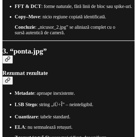
FFT & DCT
: forme naturale, fără linii de bloc sau spike-uri.
Copy–Move
: nicio regiune copiată identificată.
Concluzie
: „nicusor_2.jpg” se aliniază complet cu o
sursă autentică de cameră.
3. “ponta.jpg”
Rezumat rezultate
Metadate
: aproape inexistente.
LSB Stego
: string „iÜ÷Î” – neinteligibil.
Cuantizare
: tabele standard.
ELA
: nu semnalează retușuri.