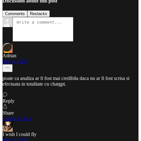
Discussion about this post
Comments
Restacks
Adrian
May 2, 2025
poate ca analiza ar fi fost mai credibila daca nu ar fi fost scrisa si
efectuata in totalitate cu chatgpt.
Reply
Share
1 reply by Pax
I wish I could fly
May 3, 2025