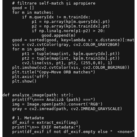
    # filtrare self-match și apropiere

    good = []

    for m in matches:

        if m.queryIdx != m.trainIdx:

            p1 = np.array(kp[m.queryIdx].pt)

            p2 = np.array(kp[m.trainIdx].pt)

            if np.linalg.norm(p1-p2) > 20:

                good.append(m)

    good = sorted(good, key=lambda x: x.distance)[:matc
    vis = cv2.cvtColor(gray, cv2.COLOR_GRAY2BGR)

    for m in good:

        pt1 = tuple(map(int, kp[m.queryIdx].pt))

        pt2 = tuple(map(int, kp[m.trainIdx].pt))

        cv2.line(vis, pt1, pt2, (255,0,0), 1)

    plt.imshow(cv2.cvtColor(vis, cv2.COLOR_BGR2RGB))

    plt.title("Copy–Move ORB matches")

    plt.axis('off')

    plt.show()

def analyze_image(path: str):

    print(f"\n=== Analiză {path} ===")

    img = Image.open(path).convert('RGB')

    gray = cv2.imread(path, cv2.IMREAD_GRAYSCALE)

    # 1. Metadate

    df_exif = extract_exif(img)

    print("\n>> EXIF metadata:")

    print(df_exif if not df_exif.empty else "  <none>")
