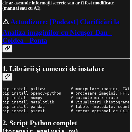
ele ar ascunde informații secrete sau ar fi fost modificate
(manual sau cu AI).
⚠️
Actualizare: [Podcast] Clarificări la
Analiza imaginilor cu Nicușor Dan -
Coldea - Ponta
1. Librării și comenzi de instalare
pip install pillow           # manipulare imagini, EXIF
pip install opencv-python    # procesare imagini, FFT, 
pip install numpy            # calcule matriciale

pip install matplotlib       # vizualizări (histograme,
pip install pandas           # tabele (metadate, cuanti
pip install piexif           # extras opțional de EXIF 
2. Script Python complet
(
)
forensic_analysis.py