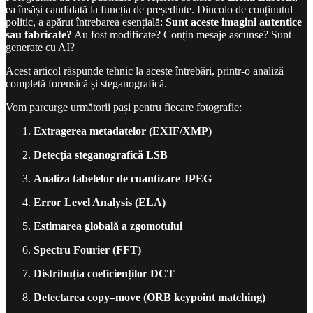
ea însăși candidată la funcția de președinte. Dincolo de conținutul
politic, a apărut întrebarea esențială:
Sunt aceste imagini autentice
sau fabricate?
Au fost modificate? Conțin mesaje ascunse? Sunt
generate cu AI?
Acest articol răspunde tehnic la aceste întrebări, printr-o analiză
completă forensică și steganografică.
Vom parcurge următorii pași pentru fiecare fotografie:
Extragerea metadatelor (EXIF/XMP)
Detecția steganografică LSB
Analiza tabelelor de cuantizare JPEG
Error Level Analysis (ELA)
Estimarea globală a zgomotului
Spectru Fourier (FFT)
Distribuția coeficienților DCT
Detectarea copy–move (ORB keypoint matching)