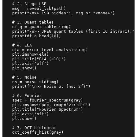
    # 2. Stego LSB

    msg = reveal_lsb(path)

    print("\n>> LSB hidden:", msg or "<none>")

    # 3. Quant tables

    df_q = quant_tables(img)

    print("\n>> JPEG quant tables (first 16 intrări):")

    print(df_q.head(16))

    # 4. ELA

    ela = error_level_analysis(img)

    plt.imshow(ela)

    plt.title("ELA (×10)")

    plt.axis('off')

    plt.show()

    # 5. Noise

    ns = noise_std(img)

    print(f"\n>> Noise σ: {ns:.2f}")

    # 6. Fourier

    spec = fourier_spectrum(gray)

    plt.imshow(spec, cmap='viridis')

    plt.title("Fourier Spectrum")

    plt.axis('off')

    plt.show()

    # 7. DCT histogram

    dct_coeffs_hist(gray)
