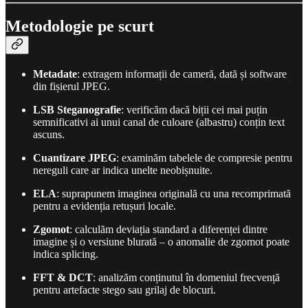
Metodologie pe scurt
Metadate
: extragem informații de cameră, dată și software
din fișierul JPEG.
LSB Steganografie
: verificăm dacă biții cei mai puțin
semnificativi ai unui canal de culoare (albastru) conțin text
ascuns.
Cuantizare JPEG
: examinăm tabelele de compresie pentru
nereguli care ar indica unelte neobișnuite.
ELA
: suprapunem imaginea originală cu una recomprimată
pentru a evidenția retușuri locale.
Zgomot
: calculăm deviația standard a diferenței dintre
imagine și o versiune blurată – o anomalie de zgomot poate
indica splicing.
FFT & DCT
: analizăm conținutul în domeniul frecvență
pentru artefacte stego sau grilaj de blocuri.