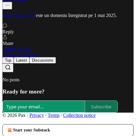
dosarelepax.com
este un domeniu înregistrat pe 1 mai 2025.
Reply
Share
1 reply by Pax
7 more comments...
Top
Latest
Discussions
No posts
Ready for more?
Subscribe
© 2026 Pax
·
Privacy
∙
Terms
∙
Collection notice
Start your Substack