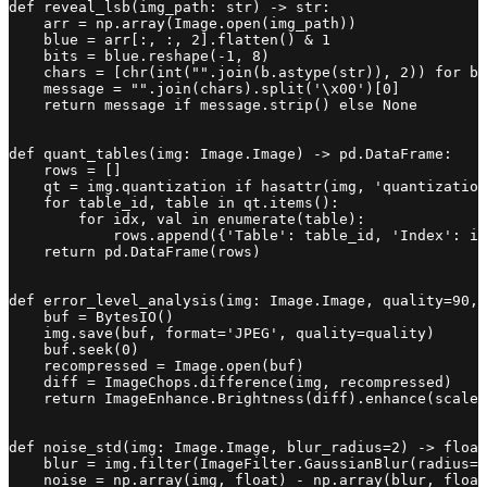
def reveal_lsb(img_path: str) -> str:

    arr = np.array(Image.open(img_path))

    blue = arr[:, :, 2].flatten() & 1

    bits = blue.reshape(-1, 8)

    chars = [chr(int("".join(b.astype(str)), 2)) for b 
    message = "".join(chars).split('\x00')[0]

    return message if message.strip() else None

def quant_tables(img: Image.Image) -> pd.DataFrame:

    rows = []

    qt = img.quantization if hasattr(img, 'quantization
    for table_id, table in qt.items():

        for idx, val in enumerate(table):

            rows.append({'Table': table_id, 'Index': id
    return pd.DataFrame(rows)

def error_level_analysis(img: Image.Image, quality=90, 
    buf = BytesIO()

    img.save(buf, format='JPEG', quality=quality)

    buf.seek(0)

    recompressed = Image.open(buf)

    diff = ImageChops.difference(img, recompressed)

    return ImageEnhance.Brightness(diff).enhance(scale)

def noise_std(img: Image.Image, blur_radius=2) -> float
    blur = img.filter(ImageFilter.GaussianBlur(radius=b
    noise = np.array(img, float) - np.array(blur, float