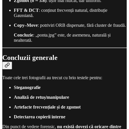
Zgomot (σ ≈ 5.6)
: ușor mai ridicat, dar uniform.
FFT & DCT
: conținut frecvență natural, distribuție
Gaussiană.
Copy–Move
: potriviri ORB dispersate, fără cluster de fraudă.
Concluzie
: „ponta.jpg” este, de asemenea, naturală și
nealterată.
Concluzii generale
Toate cele trei fotografii au trecut cu brio testele pentru:
Steganografie
Analiză de retuș/manipulare
Artefacte frecvențiale și de zgomot
Detectarea copierii interne
Din punct de vedere forensic,
nu există dovezi că oricare dintre