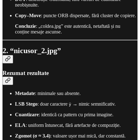
neobișnuite.
Copy–Move
: puncte ORB dispersate, fără cluster de copiere.
Concluzie
: „coldea.jpg” este autentică, netaftată și nu
conține mesaje ascunse.
2. “nicusor_2.jpg”
Rezumat rezultate
Metadate
: minimale sau absente.
LSB Stego
: doar caractere
→ nimic semnificativ.
ÿ
Cuantizare
: identică ca pattern cu prima imagine.
ELA
: uniform întunecat, fără artefacte de compoziție.
Zgomot (σ ≈ 3.4)
: valoare ușor mai mică, dar constantă.