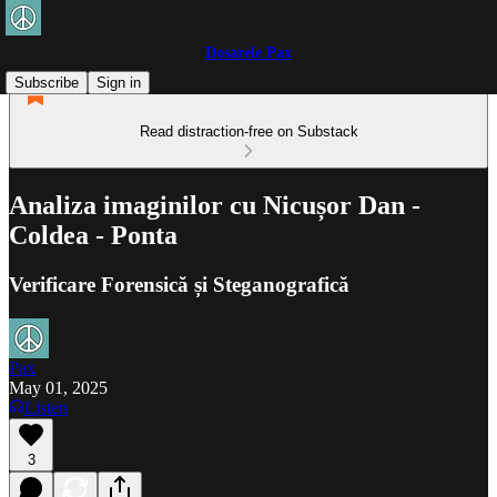
Dosarele Pax
Subscribe
Sign in
Read distraction-free on Substack
Analiza imaginilor cu Nicușor Dan -
Coldea - Ponta
Verificare Forensică și Steganografică
Pax
May 01, 2025
Listen
3