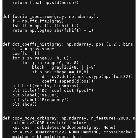
    return float(np.std(noise))

def fourier_spectrum(gray: np.ndarray):

    f = np.fft.fft2(gray)

    fshift = np.fft.fftshift(f)

    return np.log(np.abs(fshift) + 1)

def dct_coeffs_hist(gray: np.ndarray, pos=(1,2), bins=5
    h, w = gray.shape

    coeffs = []

    for i in range(0, h, 8):

        for j in range(0, w, 8):

            block = gray[i:i+8, j:j+8]

            if block.shape == (8,8):

                d = cv2.dct(block.astype(np.float32))

                coeffs.append(d[pos])

    plt.hist(coeffs, bins=bins)

    plt.title(f"DCT coef dist {pos}")

    plt.xlabel("Value")

    plt.ylabel("Frequency")

    plt.show()

def copy_move_orb(gray: np.ndarray, n_features=2000, ma
    orb = cv2.ORB_create(n_features)

    kp, des = orb.detectAndCompute(gray, None)

    bf = cv2.BFMatcher(cv2.NORM_HAMMING, crossCheck=Tru
    matches = bf.match(des, des)
