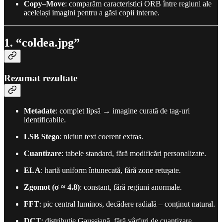
Copy–Move
: comparăm caracteristici ORB între regiuni ale
aceleiași imagini pentru a găsi copii interne.
1. “coldea.jpg”
Rezumat rezultate
Metadate
: complet lipsă → imagine curată de tag-uri
identificabile.
LSB Stego
: niciun text coerent extras.
Cuantizare
: tabele standard, fără modificări personalizate.
ELA
: hartă uniform întunecată, fără zone retușate.
Zgomot (σ ≈ 4.8)
: constant, fără regiuni anormale.
FFT
: pic central luminos, decădere radială – conținut natural.
DCT
: distribuție Gaussiană, fără vârfuri de cuantizare