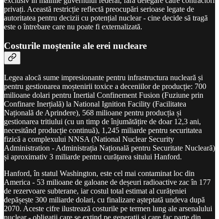
exclusiv în mâinile guvernului federal, fără delegare către contractori
privați. Această restricție reflectă preocupări serioase legate de
autoritatea pentru decizii cu potențial nuclear - cine decide să tragă
este o întrebare care nu poate fi externalizată.
Costurile moștenite ale erei nucleare
Legea alocă sume impresionante pentru infrastructura nucleară și
pentru gestionarea moștenirii toxice a deceniilor de producție: 700
milioane dolari pentru Inertial Confinement Fusion (Fuziune prin
Confinare Inerțială) la National Ignition Facility (Facilitatea
Națională de Aprindere), 568 milioane pentru producția și
gestionarea tritiului (cu un timp de înjumătățire de doar 12,3 ani,
necesitând producție continuă), 1,245 miliarde pentru securitatea
fizică a complexului NNSA (National Nuclear Security
Administration - Administrația Națională pentru Securitate Nucleară)
și aproximativ 3 miliarde pentru curățarea sitului Hanford.
Hanford, în statul Washington, este cel mai contaminat loc din
America - 53 milioane de galoane de deșeuri radioactive zac în 177
de rezervoare subterane, iar costul total estimat al curățeniei
depășește 300 miliarde dolari, cu finalizare așteptată undeva după
2070. Aceste cifre ilustrează costurile pe termen lung ale arsenalului
nuclear - obligații care se extind pe generații și care fac parte din