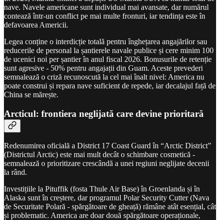
nave. Navele americane sunt individual mai avansate, dar numărul
contează într-un conflict pe mai multe fronturi, iar tendința este în
defavoarea Americii.
Legea conține o interdicție totală pentru înghețarea angajărilor sau
reducerile de personal la șantierele navale publice și cere minim 100
de ucenici noi per șantier în anul fiscal 2026. Bonusurile de retenție
sunt agresive - 50% pentru angajații din Guam. Aceste prevederi
semnalează o criză recunoscută la cel mai înalt nivel: America nu
poate construi și repara nave suficient de repede, iar decalajul față de
China se mărește.
Arcticul: frontiera neglijată care devine prioritară
Redenumirea oficială a District 17 Coast Guard în “Arctic District”
(Districtul Arctic) este mai mult decât o schimbare cosmetică -
semnalează o prioritizare crescândă a unei regiuni neglijate decenii
la rând.
Investițiile la Pituffik (fosta Thule Air Base) în Groenlanda și în
Alaska sunt în creștere, dar programul Polar Security Cutter (Nava
de Securitate Polară - spărgătoare de gheață) rămâne atât esențial, cât
și problematic. America are doar două spărgătoare operaționale,