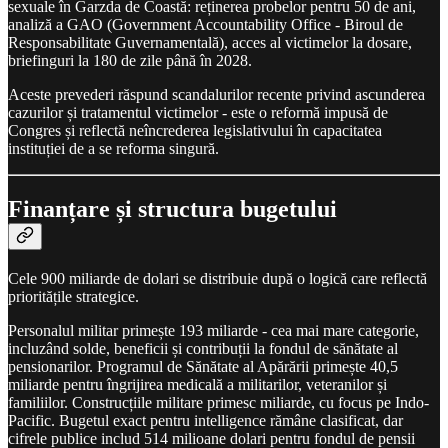
sexuale în Garzda de Coastă: reținerea probelor pentru 50 de ani,
analiză a GAO (Government Accountability Office - Biroul de
Responsabilitate Guvernamentală), acces al victimelor la dosare,
briefinguri la 180 de zile până în 2028.
Aceste prevederi răspund scandalurilor recente privind ascunderea
cazurilor și tratamentul victimelor - este o reformă impusă de
Congres și reflectă neîncrederea legislativului în capacitatea
instituției de a se reforma singură.
Finanțare și structura bugetului
Cele 900 miliarde de dolari se distribuie după o logică care reflectă
prioritățile strategice.
Personalul militar primește 193 miliarde - cea mai mare categorie,
incluzând solde, beneficii și contribuții la fondul de sănătate al
pensionarilor. Programul de Sănătate al Apărării primește 40,5
miliarde pentru îngrijirea medicală a militarilor, veteranilor și
familiilor. Construcțiile militare primesc miliarde, cu focus pe Indo-
Pacific. Bugetul exact pentru intelligence rămâne clasificat, dar
cifrele publice includ 514 milioane dolari pentru fondul de pensii