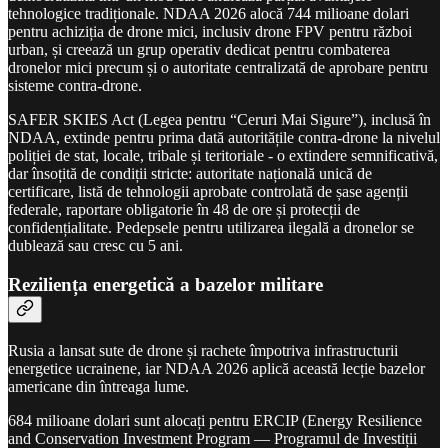
tehnologice tradiționale. NDAA 2026 alocă 744 milioane dolari
pentru achiziția de drone mici, inclusiv drone FPV pentru război
urban, și creează un grup operativ dedicat pentru combaterea
dronelor mici precum și o autoritate centralizată de aprobare pentru
sisteme contra-drone.
SAFER SKIES Act (Legea pentru “Ceruri Mai Sigure”), inclusă în
NDAA, extinde pentru prima dată autoritățile contra-drone la nivelul
poliției de stat, locale, tribale și teritoriale - o extindere semnificativă,
dar însoțită de condiții stricte: autoritate națională unică de
certificare, listă de tehnologii aprobate controlată de șase agenții
federale, raportare obligatorie în 48 de ore și protecții de
confidențialitate. Pedepsele pentru utilizarea ilegală a dronelor se
dublează sau cresc cu 5 ani.
Reziliența energetică a bazelor militare
Rusia a lansat sute de drone și rachete împotriva infrastructurii
energetice ucrainene, iar NDAA 2026 aplică această lecție bazelor
americane din întreaga lume.
684 milioane dolari sunt alocați pentru ERCIP (Energy Resilience
and Conservation Investment Program — Programul de Investiții