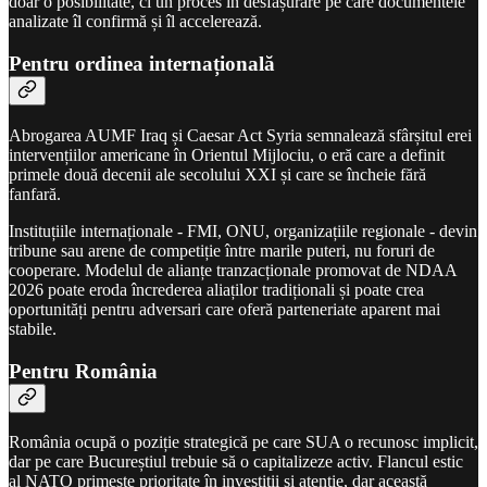
doar o posibilitate, ci un proces în desfășurare pe care documentele
analizate îl confirmă și îl accelerează.
Pentru ordinea internațională
Abrogarea AUMF Iraq și Caesar Act Syria semnalează sfârșitul erei
intervențiilor americane în Orientul Mijlociu, o eră care a definit
primele două decenii ale secolului XXI și care se încheie fără
fanfară.
Instituțiile internaționale - FMI, ONU, organizațiile regionale - devin
tribune sau arene de competiție între marile puteri, nu foruri de
cooperare. Modelul de alianțe tranzacționale promovat de NDAA
2026 poate eroda încrederea aliaților tradiționali și poate crea
oportunități pentru adversari care oferă parteneriate aparent mai
stabile.
Pentru România
România ocupă o poziție strategică pe care SUA o recunosc implicit,
dar pe care Bucureștiul trebuie să o capitalizeze activ. Flancul estic
al NATO primește prioritate în investiții și atenție, dar această