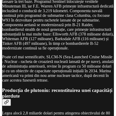
lansare la trei baze. Programul Sentinel înlocuiește vestitele
Minuteman III, iar F.E. Warren AFB primește infrastructură dedicată
incluzând o conductă de 3.219 kilometri. Componenta navală
continuă prin programul de submarine clasa Columbia, cu focoase
W93 în dezvoltare pentru rachetele lansate de pe submarine.
Componenta aeriană se modernizează prin B-21 Raider,
bombardierul stealth de nouă generație, care primește infrastructură
substanțială la mai multe baze: Ellsworth AFB (378 milioane dolari),
Whiteman AFB (127 milioane), Barksdale AFB (116 milioane) și
Tinker AFB (497 milioane), în timp ce bombardierele B-52
modernizate continuă sa fie operaționale.
Poate cel mai semnificativ, SLCM-N (Sea-Launched Cruise Missile
- Nuclear - racheta de croazieră nucleară lansată de pe nave), anulată
de administrația anterioară, revine în program cu 50 milioane dolari
și cu un obiectiv de capacitate operațională inițială în 2034. Marina
americană va primi din nou arme nucleare tactice, după decenii în
care acestea fuseseră retrase.
Producția de plutoniu: reconstituirea unei capacități
pierdute
Legea alocă 2,8 miliarde dolari pentru atingerea obiectivului de 80