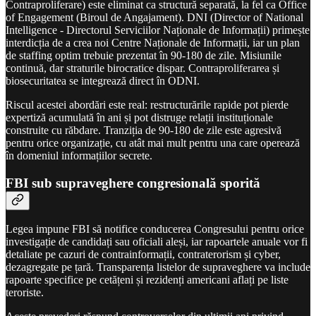
Contraproliferare) este eliminat ca structură separată, la fel ca Office
of Engagement (Biroul de Angajament). DNI (Director of National
Intelligence - Directorul Serviciilor Naționale de Informații) primește
interdicția de a crea noi Centre Naționale de Informații, iar un plan
de staffing optim trebuie prezentat în 90-180 de zile. Misiunile
continuă, dar straturile birocratice dispar. Contraproliferarea și
biosecuritatea se integrează direct în ODNI.
Riscul acestei abordări este real: restructurările rapide pot pierde
expertiză acumulată în ani și pot distruge relații instituționale
construite cu răbdare. Tranziția de 90-180 de zile este agresivă
pentru orice organizație, cu atât mai mult pentru una care operează
în domeniul informațiilor secrete.
FBI sub supraveghere congresională sporită
Legea impune FBI să notifice conducerea Congresului pentru orice
investigație de candidați sau oficiali aleși, iar rapoartele anuale vor fi
detaliate pe cazuri de contrainformații, contraterorism și cyber,
dezagregate pe țară. Transparența listelor de supraveghere va include
rapoarte specifice pe cetățeni și rezidenți americani aflați pe liste
teroriste.