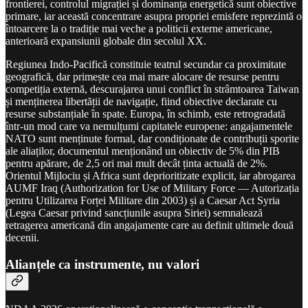
frontierei, controlul migrației și dominanța energetică sunt obiective
primare, iar această concentrare asupra propriei emisfere reprezintă o
întoarcere la o tradiție mai veche a politicii externe americane,
anterioară expansiunii globale din secolul XX.
Regiunea Indo-Pacifică constituie teatrul secundar ca proximitate
geografică, dar primește cea mai mare alocare de resurse pentru
competiția externă, descurajarea unui conflict în strâmtoarea Taiwan
și menținerea libertății de navigație, fiind obiective declarate cu
resurse substanțiale în spate. Europa, în schimb, este retrogradată
într-un mod care va nemulțumi capitatele europene: angajamentele
NATO sunt menținute formal, dar condiționate de contribuții sporite
ale aliaților, documentul menționând un obiectiv de 5% din PIB
pentru apărare, de 2,5 ori mai mult decât ținta actuală de 2%.
Orientul Mijlociu și Africa sunt deprioritizate explicit, iar abrogarea
AUMF Iraq (Authorization for Use of Military Force — Autorizația
pentru Utilizarea Forței Militare din 2003) și a Caesar Act Syria
(Legea Caesar privind sancțiunile asupra Siriei) semnalează
retragerea americană din angajamente care au definit ultimele două
decenii.
Alianțele ca instrumente, nu valori