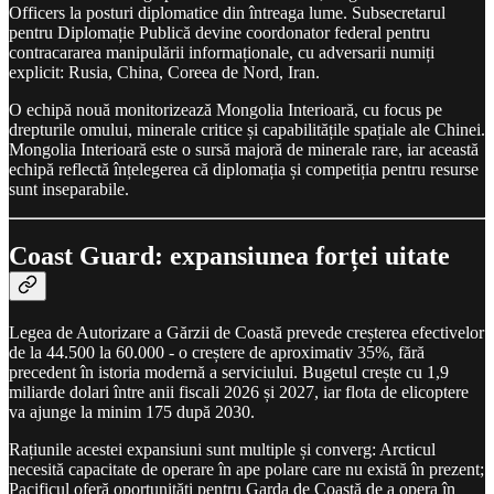
Officers la posturi diplomatice din întreaga lume. Subsecretarul
pentru Diplomație Publică devine coordonator federal pentru
contracararea manipulării informaționale, cu adversarii numiți
explicit: Rusia, China, Coreea de Nord, Iran.
O echipă nouă monitorizează Mongolia Interioară, cu focus pe
drepturile omului, minerale critice și capabilitățile spațiale ale Chinei.
Mongolia Interioară este o sursă majoră de minerale rare, iar această
echipă reflectă înțelegerea că diplomația și competiția pentru resurse
sunt inseparabile.
Coast Guard: expansiunea forței uitate
Legea de Autorizare a Gărzii de Coastă prevede creșterea efectivelor
de la 44.500 la 60.000 - o creștere de aproximativ 35%, fără
precedent în istoria modernă a serviciului. Bugetul crește cu 1,9
miliarde dolari între anii fiscali 2026 și 2027, iar flota de elicoptere
va ajunge la minim 175 după 2030.
Rațiunile acestei expansiuni sunt multiple și converg: Arcticul
necesită capacitate de operare în ape polare care nu există în prezent;
Pacificul oferă oportunități pentru Garda de Coastă de a opera în