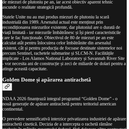
de miezuri de plutoniu pe an, iar acest obiectiv aparent tehnic
ascunde o realitate strategică profundă.
Statele Unite nu au mai produs miezuri de plutoniu la scară
industrială din 1989. Arsenalul actual este menținut prin
recondiționarea miezurilor existente, dar plutoniul are o durată de
viață limitată - iar miezurile îmbătrânesc și își pierd caracteristicile
care le fac funcționale. Obiectivul de 80 de miezuri pe an este
calculat atât pentru înlocuirea celor îmbătrânite din arsenalul
existent, cât și pentru producția de focoase destinate sistemelor noi
precum Sentinel, rachetele submarine și SLCM-N. Facilitățile
implicate - Los Alamos National Laboratory și Savannah River Site
- vor necesita ani de construcție și zeci de miliarde de dolari pentru a
atinge această capacitate.
Golden Dome și apărarea antirachetă
NDAA 2026 finanțează integral programul “Golden Dome” - o
nouă generație de apărare antirachetă pentru teritoriul american
continental.
O prevedere semnificativă interzice privatizarea industriei de apărare
antirachetă cinetică. Decizia de a intercepta o rachetă rămâne