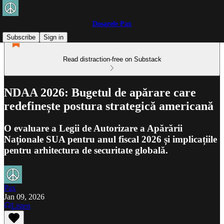
Dosarele Pax
Subscribe
Sign in
Read distraction-free on Substack
NDAA 2026: Bugetul de apărare care
redefinește postura strategică americană
O evaluare a Legii de Autorizare a Apărării
Naționale SUA pentru anul fiscal 2026 și implicațiile
pentru arhitectura de securitate globală.
Pax
Jan 09, 2026
Listen