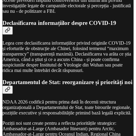
Aceste prevederi răspund controverselor din ultimii ani privind
investigațiile legate de campaniile electorale și percepția - justificată
sau nu - de politizare a FBI.
Declasificarea informațiilor despre COVID-19
Legea cere declasificarea informațiilor privind originile COVID-19
și eforturile de obstrucție ale Chinei, folosind termenul “maximum
transparency” (transparență maximă). Declasificarea va arăta ce știa
America, când a știut și ce a ascuns China - și poate confirma
suspiciunile despre Institutul de Virologie din Wuhan sau poate
ridica mai multe întrebări decât răspunsuri.
Departamentul de Stat: reorganizare și priorități noi
NDAA 2026 codifică pentru prima dată în decenii structura
organizațională a Departamentului de Stat, toate birourile regionale,
pozițiile executive și responsabilitățile primind bază legală explicită.
Poziții noi sunt create pentru a reflecta prioritățile strategice:
Ambassador-at-Large (Ambasador Itinerant) pentru Arctic,
Ambassador-at-Large pentru Oceanul Indian, Regional China