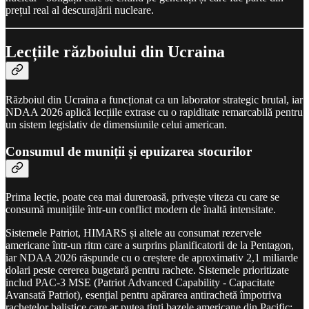
prețul real al descurajării nucleare.
Lecțiile războiului din Ucraina
Războiul din Ucraina a funcționat ca un laborator strategic brutal, iar
NDAA 2026 aplică lecțiile extrase cu o rapiditate remarcabilă pentru
un sistem legislativ de dimensiunile celui american.
Consumul de muniții și epuizarea stocurilor
Prima lecție, poate cea mai dureroasă, privește viteza cu care se
consumă munițiile într-un conflict modern de înaltă intensitate.
Sistemele Patriot, HIMARS și altele au consumat rezervele
americane într-un ritm care a surprins planificatorii de la Pentagon,
iar NDAA 2026 răspunde cu o creștere de aproximativ 2,1 miliarde
dolari peste cererea bugetară pentru rachete. Sistemele prioritizate
includ PAC-3 MSE (Patriot Advanced Capability - Capacitate
Avansată Patriot), esențial pentru apărarea antirachetă împotriva
rachetelor balistice care ar putea ținti bazele americane din Pacific;