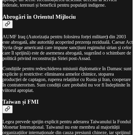
federale, terenuri și beneficii pentru populații indigene.
Abrogări în Orientul Mijlociu
AUMF Iraq (Autorizația pentru folosirea forței militare
)
din 2003
este abrogată, alte autorități acoperind prezența reziduală. Caesar Act
Syria (lege americană care impune sancțiuni regimului sirian și celor
care îl sprijină) este de asemenea abrogată, sugerând o schimbare de
politică privind reconstrucția Siriei post-Assad.
Condițiile pentru redeschiderea misiunii diplomatice în Damasc sunt
explicite și restrictive: eliminarea armelor chimice, stoparea
producției de captagon, ruperea relațiilor cu Rusia și Iran, cooperare
în contraterorism. Sunt condiții care probabil nu vor fi îndeplinite în
viitorul apropiat.
Taiwan și FMI
Legea prevede sprijin explicit pentru aderarea Taiwanului la Fondul
Monetar Internațional. Taiwanul nu este membru al majorității
organizațiilor internaționale din cauza presiunii chineze, iar sprijinul