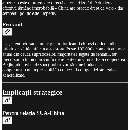
american este o provocare directă a acestei izolări. Admiterea
efectivă rămâne improbabilă - China are practic drept de veto - dar
semnalul politic este limpede.
Fentanil
Legea extinde sancțiunile pentru traficanții chinezi de fentanil și
prioritizează identificarea acestora. Peste 100.000 de americani mor
anual din cauza supradozelor, majoritatea legate de fentanil, iar
precursorii chimici provin în mare parte din China. Fără cooperarea
Beijingului, efectele sancțiunilor vor rămâne limitate - dar
cooperarea pare improbabilă în contextul competiției strategice
generalizate.
Implicații strategice
Pentru relația SUA-China