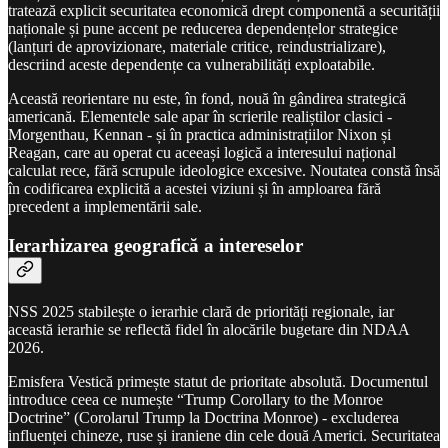
tratează explicit securitatea economică drept componentă a securității
naționale și pune accent pe reducerea dependențelor strategice
(lanțuri de aprovizionare, materiale critice, reindustrializare),
descriind aceste dependențe ca vulnerabilități exploatabile.
Această reorientare nu este, în fond, nouă în gândirea strategică
americană. Elementele sale apar în scrierile realiștilor clasici -
Morgenthau, Kennan - și în practica administrațiilor Nixon și
Reagan, care au operat cu aceeași logică a interesului național
calculat rece, fără scrupule ideologice excesive. Noutatea constă însă
în codificarea explicită a acestei viziuni și în amploarea fără
precedent a implementării sale.
Ierarhizarea geografică a intereselor
NSS 2025 stabilește o ierarhie clară de priorități regionale, iar
această ierarhie se reflectă fidel în alocările bugetare din NDAA
2026.
Emisfera Vestică primește statut de prioritate absolută. Documentul
introduce ceea ce numește “Trump Corollary to the Monroe
Doctrine” (Corolarul Trump la Doctrina Monroe) - excluderea
influenței chineze, ruse și iraniene din cele două Americi. Securitatea