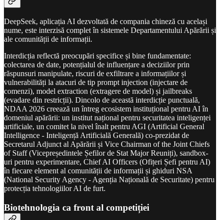
DeepSeek, aplicația AI dezvoltată de compania chineză cu același
nume, este interzisă complet în sistemele Departamentului Apărării și
ale comunității de informații.
Interdicția reflectă preocupări specifice și bine fundamentate:
colectarea de date, potențialul de influențare a deciziilor prin
răspunsuri manipulate, riscuri de exfiltrare a informațiilor și
vulnerabilități la atacuri de tip prompt injection (injectare de
comenzi), model extraction (extragere de model) și jailbreaks
(evadare din restricții). Dincolo de această interdicție punctuală,
NDAA 2026 creează un întreg ecosistem instituțional pentru AI în
domeniul apărării: un institut național pentru securitatea inteligenței
artificiale, un comitet la nivel înalt pentru AGI (Artificial General
Intelligence - Inteligență Artificială Generală) co-prezidat de
Secretarul Adjunct al Apărării și Vice Chairman of the Joint Chiefs
of Staff (Vicepreședintele Șefilor de Stat Major Reuniți), sandbox-
uri pentru experimentare, Chief AI Officers (Ofițeri Șefi pentru AI)
în fiecare element al comunității de informații și ghiduri NSA
(National Security Agency - Agenția Națională de Securitate) pentru
protecția tehnologiilor AI de furt.
Biotehnologia ca front al competiției