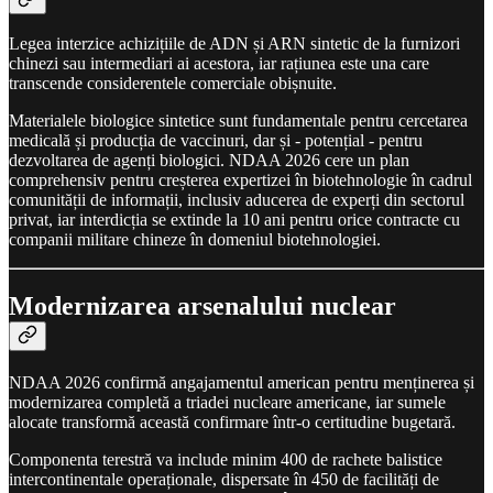
Legea interzice achizițiile de ADN și ARN sintetic de la furnizori
chinezi sau intermediari ai acestora, iar rațiunea este una care
transcende considerentele comerciale obișnuite.
Materialele biologice sintetice sunt fundamentale pentru cercetarea
medicală și producția de vaccinuri, dar și - potențial - pentru
dezvoltarea de agenți biologici. NDAA 2026 cere un plan
comprehensiv pentru creșterea expertizei în biotehnologie în cadrul
comunității de informații, inclusiv aducerea de experți din sectorul
privat, iar interdicția se extinde la 10 ani pentru orice contracte cu
companii militare chineze în domeniul biotehnologiei.
Modernizarea arsenalului nuclear
NDAA 2026 confirmă angajamentul american pentru menținerea și
modernizarea completă a triadei nucleare americane, iar sumele
alocate transformă această confirmare într-o certitudine bugetară.
Componenta terestră va include minim 400 de rachete balistice
intercontinentale operaționale, dispersate în 450 de facilități de