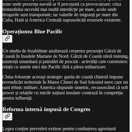
zone unde prezența navală ar fi percepută ca provocatoare; criza
fentanilului necesită mai multă interdicție pe mare, acolo unde
drogurile sunt transportate; iar valurile de migranți pe mare din
Cuba, Haiti și America Centrală suprasolicită resursele existente.
Operațiunea Blue Pacific
Un studiu de fezabilitate analizează creșterea prezenței Gărzii de
Coastă în Insulele Mariane de Nord. Gărzii de Coastă oferă training,
asistență umanitară și patrulări de pescuit - activități care construiesc
relații cu statele mici din Pacific fără a părea militarizare.
China folosește aceeași strategie: garda de coastă chineză impune
revendicări teritoriale în Marea Chinei de Sud folosind nave care nu
sunt tehnic militare. America răspunde simetric, recunoscând că soft
power și relațiile cu micile națiuni insulare contează în competiția
pentru influență.
Reforma internă impusă de Congres
Legea conține prevederi extinse pentru combaterea agresiunii