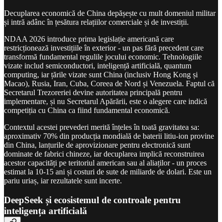
Decuplarea economică de China depășește cu mult domeniul militar
și intră adânc în țesătura relațiilor comerciale și de investiții.
NDAA 2026 introduce prima legislație americană care
restricționează investițiile în exterior - un pas fără precedent care
transformă fundamental regulile jocului economic. Tehnologiile
vizate includ semiconductori, inteligență artificială, quantum
computing, iar țările vizate sunt China (inclusiv Hong Kong și
Macao), Rusia, Iran, Cuba, Coreea de Nord și Venezuela. Faptul că
Secretarul Trezoreriei devine autoritatea principală pentru
implementare, și nu Secretarul Apărării, este o alegere care indică
competiția cu China ca fiind fundamental economică.
Contextul acestei prevederi merită înțeles în toată gravitatea sa:
aproximativ 70% din producția mondială de baterii litiu-ion provine
din China, lanțurile de aprovizionare pentru electronică sunt
dominate de fabrici chineze, iar decuplarea implică reconstruirea
acestor capacități pe teritoriul american sau al aliaților - un proces
estimat la 10-15 ani și costuri de sute de miliarde de dolari. Este un
pariu uriaș, iar rezultatele sunt incerte.
DeepSeek și ecosistemul de controale pentru
inteligența artificială