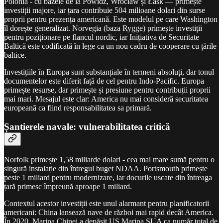
Polonia - cu bazele de la Powidz, Wrocław și Łask — primește
investiții majore, iar țara contribuie 504 milioane dolari din surse
proprii pentru prezența americană. Este modelul pe care Washington
îl dorește generalizat. Norvegia (baza Rygge) primește investiții
pentru poziționare pe flancul nordic, iar Inițiativa de Securitate
Baltică este codificată în lege ca un nou cadru de cooperare cu țările
baltice.
Investițiile în Europa sunt substanțiale în termeni absoluți, dar tonul
documentelor este diferit față de cel pentru Indo-Pacific. Europa
primește resurse, dar primește și presiune pentru contribuții proprii
mai mari. Mesajul este clar: America nu mai consideră securitatea
europeană ca fiind responsabilitatea sa primară.
Șantierele navale: vulnerabilitatea critică
Norfolk primește 1,58 miliarde dolari - cea mai mare sumă pentru o
singură instalație din întregul buget NDAA. Portsmouth primește
peste 1 miliard pentru modernizare, iar docurile uscate din întreaga
țară primesc împreună aproape 1 miliard.
Contextul acestor investiții este unul alarmant pentru planificatorii
americani: China lansează nave de război mai rapid decât America.
În 2020, Marina Chinei a depășit US Marina SUA ca număr total de