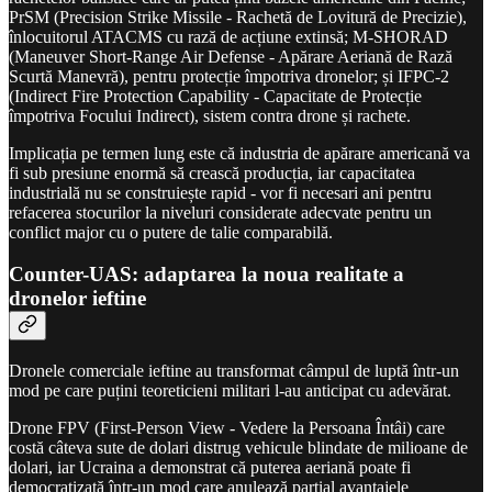
PrSM (Precision Strike Missile - Rachetă de Lovitură de Precizie),
înlocuitorul ATACMS cu rază de acțiune extinsă; M-SHORAD
(Maneuver Short-Range Air Defense - Apărare Aeriană de Rază
Scurtă Manevră), pentru protecție împotriva dronelor; și IFPC-2
(Indirect Fire Protection Capability - Capacitate de Protecție
împotriva Focului Indirect), sistem contra drone și rachete.
Implicația pe termen lung este că industria de apărare americană va
fi sub presiune enormă să crească producția, iar capacitatea
industrială nu se construiește rapid - vor fi necesari ani pentru
refacerea stocurilor la niveluri considerate adecvate pentru un
conflict major cu o putere de talie comparabilă.
Counter-UAS: adaptarea la noua realitate a
dronelor ieftine
Dronele comerciale ieftine au transformat câmpul de luptă într-un
mod pe care puțini teoreticieni militari l-au anticipat cu adevărat.
Drone FPV (First-Person View - Vedere la Persoana Întâi) care
costă câteva sute de dolari distrug vehicule blindate de milioane de
dolari, iar Ucraina a demonstrat că puterea aeriană poate fi
democratizată într-un mod care anulează parțial avantajele