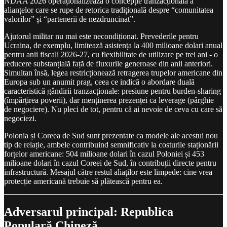
NDAA 2026 operaționalizează o concepție tranzacțională a
alianțelor care se rupe de retorica tradițională despre “comunitatea
valorilor” și “partenerii de nezdruncinat”.
Ajutorul militar nu mai este necondiționat. Prevederile pentru
Ucraina, de exemplu, limitează asistența la 400 milioane dolari anual
pentru anii fiscali 2026-27, cu flexibilitate de utilizare pe trei ani - o
reducere substanțială față de fluxurile generoase din anii anteriori.
Simultan însă, legea restricționează retragerea trupelor americane din
Europa sub un anumit prag, ceea ce indică o abordare duală
caracteristică gândirii tranzacționale: presiune pentru burden-sharing
(împărțirea poverii), dar menținerea prezenței ca leverage (pârghie
de negociere). Nu pleci de tot, pentru că ai nevoie de ceva cu care să
negociezi.
Polonia și Coreea de Sud sunt prezentate ca modele ale acestui nou
tip de relație, ambele contribuind semnificativ la costurile staționării
forțelor americane: 504 milioane dolari în cazul Poloniei și 453
milioane dolari în cazul Coreei de Sud, în contribuții directe pentru
infrastructură. Mesajul către restul aliaților este limpede: cine vrea
protecție americană trebuie să plătească pentru ea.
Adversarul principal: Republica
Populară Chineză