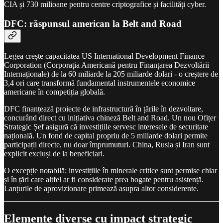
CIA și 730 milioane pentru centre criptografice și facilități cyber.
DFC: răspunsul american la Belt and Road
Legea crește capacitatea US International Development Finance
Corporation (Corporația Americană pentru Finanțarea Dezvoltării
Internaționale) de la 60 miliarde la 205 miliarde dolari - o creștere de
3,4 ori care transformă fundamental instrumentele economice
americane în competiția globală.
DFC finanțează proiecte de infrastructură în țările în dezvoltare,
concurând direct cu inițiativa chineză Belt and Road. Un nou Ofițer
Strategic Șef asigură că investițiile servesc interesele de securitate
națională. Un fond de capital propriu de 5 miliarde dolari permite
participații directe, nu doar împrumuturi. China, Rusia și Iran sunt
explicit excluși de la beneficiari.
O excepție notabilă: investițiile în minerale critice sunt permise chiar
și în țări care altfel ar fi considerate prea bogate pentru asistență.
Lanțurile de aprovizionare primează asupra altor considerente.
Elemente diverse cu impact strategic