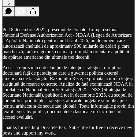
6
Pe 18 decembrie 2025, președintele Donald Trump a semnat
National Defense Authorization Act - NDAA (Legea de Autorizare
a Apărării Naționale) pentru anul fiscal 2026, un document care
autorizează cheltuieli de aproximativ 900 miliarde de dolari și care
marchează, fără exagerare, cea mai profundă reorientare a politicii
de apărare americane din ultimele trei decenii.
Aceasta reprezintă o declarație de intenție strategică, o ruptură
doctrinară față de paradigma care a guvernat politica externă
americană de la sfârșitul Războiului Rece, exprimată acum în lege și
susținută de resurse concrete. Analiza de față examinează NDAA în
corelație cu National Security Strategy 2025 - NSS (Strategia de
Securitate Națională), publicată tot în decembrie 2025, cu scopul de
a identifica prioritățile strategice, alocările bugetare și implicațiile
pentru arhitectura de securitate globală. Toate informațiile provin din
textul legislativ public; documentele clasificate nu fac obiectul
acestei evaluări.
Thanks for reading Dosarele Pax! Subscribe for free to receive new
posts and support my work.