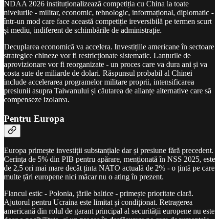
NDAA 2026 instituționalizează competiția cu China la toate
nivelurile - militar, economic, tehnologic, informațional, diplomatic -
într-un mod care face această competiție ireversibilă pe termen scurt
și mediu, indiferent de schimbările de administrație.
Decuplarea economică va accelera. Investițiile americane în sectoare
strategice chineze vor fi restricționate sistematic. Lanțurile de
aprovizionare vor fi reorganizate - un proces care va dura ani și va
costa sute de miliarde de dolari. Răspunsul probabil al Chinei
include accelerarea programelor militare proprii, intensificarea
presiunii asupra Taiwanului și căutarea de alianțe alternative care să
compenseze izolarea.
Pentru Europa
Europa primește investiții substanțiale dar și presiune fără precedent.
Cerința de 5% din PIB pentru apărare, menționată în NSS 2025, este
de 2,5 ori mai mare decât ținta NATO actuală de 2% - o țintă pe care
multe țări europene nici măcar nu o ating în prezent.
Flancul estic - Polonia, țările baltice - primește prioritate clară.
Ajutorul pentru Ucraina este limitat și condiționat. Retragerea
americană din rolul de garant principal al securității europene nu este