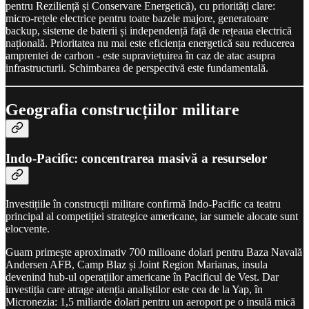
pentru Reziliență și Conservare Energetică), cu priorități clare:
micro-rețele electrice pentru toate bazele majore, generatoare
backup, sisteme de baterii și independență față de rețeaua electrică
națională. Prioritatea nu mai este eficiența energetică sau reducerea
amprentei de carbon - este supraviețuirea în caz de atac asupra
infrastructurii. Schimbarea de perspectivă este fundamentală.
Geografia construcțiilor militare
Indo-Pacific: concentrarea masivă a resurselor
Investițiile în construcții militare confirmă Indo-Pacific ca teatru
principal al competiției strategice americane, iar sumele alocate sunt
elocvente.
Guam primește aproximativ 700 milioane dolari pentru Baza Navală
Andersen AFB, Camp Blaz și Joint Region Marianas, insula
devenind hub-ul operațiilor americane în Pacificul de Vest. Dar
investiția care atrage atenția analiștilor este cea de la Yap, în
Micronezia: 1,5 miliarde dolari pentru un aeroport pe o insulă mică