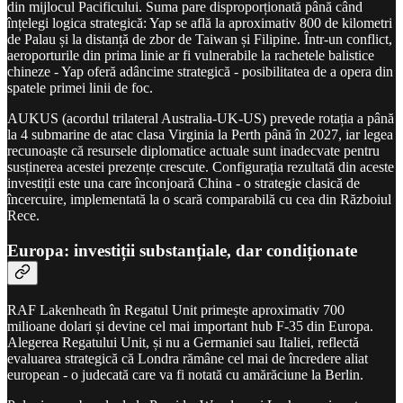
din mijlocul Pacificului. Suma pare disproporționată până când
înțelegi logica strategică: Yap se află la aproximativ 800 de kilometri
de Palau și la distanță de zbor de Taiwan și Filipine. Într-un conflict,
aeroporturile din prima linie ar fi vulnerabile la rachetele balistice
chineze - Yap oferă adâncime strategică - posibilitatea de a opera din
spatele primei linii de foc.
AUKUS (acordul trilateral Australia-UK-US) prevede rotația a până
la 4 submarine de atac clasa Virginia la Perth până în 2027, iar legea
recunoaște că resursele diplomatice actuale sunt inadecvate pentru
susținerea acestei prezențe crescute. Configurația rezultată din aceste
investiții este una care înconjoară China - o strategie clasică de
încercuire, implementată la o scară comparabilă cu cea din Războiul
Rece.
Europa: investiții substanțiale, dar condiționate
RAF Lakenheath în Regatul Unit primește aproximativ 700
milioane dolari și devine cel mai important hub F-35 din Europa.
Alegerea Regatului Unit, și nu a Germaniei sau Italiei, reflectă
evaluarea strategică că Londra rămâne cel mai de încredere aliat
european - o judecată care va fi notată cu amărăciune la Berlin.