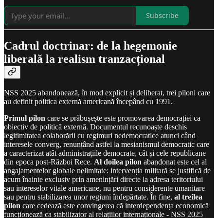
Subscribe
Cadrul doctrinar: de la hegemonie
liberală la realism tranzacțional
NSS 2025 abandonează, în mod explicit și deliberat, trei piloni care
au definit politica externă americană începând cu 1991.
Primul pilon
care se prăbușește este promovarea democrației ca
obiectiv de politică externă. Documentul recunoaște deschis
legitimitatea colaborării cu regimuri nedemocratice atunci când
interesele converg, renunțând astfel la mesianismul democratic care
a caracterizat atât administrațiile democrate, cât și cele republicane
din epoca post-Război Rece.
Al doilea pilon
abandonat este cel al
angajamentelor globale nelimitate: intervenția militară se justifică de
acum înainte exclusiv prin amenințări directe la adresa teritoriului
sau intereselor vitale americane, nu pentru considerente umanitare
sau pentru stabilizarea unor regiuni îndepărtate. În fine,
al treilea
pilon
care cedează este convingerea că interdependența economică
funcționează ca stabilizator al relațiilor internaționale - NSS 2025