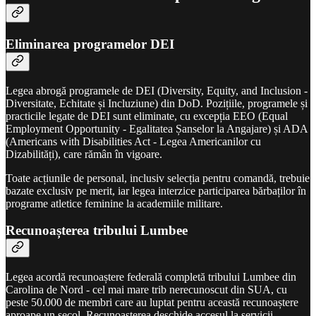
Eliminarea programelor DEI
Legea abrogă programele de DEI (Diversity, Equity, and Inclusion -
Diversitate, Echitate și Incluziune) din DoD. Pozițiile, programele și
practicile legate de DEI sunt eliminate, cu excepția EEO (Equal
Employment Opportunity - Egalitatea Șanselor la Angajare) și ADA
(Americans with Disabilities Act - Legea Americanilor cu
Dizabilități), care rămân în vigoare.
Toate acțiunile de personal, inclusiv selecția pentru comandă, trebuie
bazate exclusiv pe merit, iar legea interzice participarea bărbaților în
programe atletice feminine la academiile militare.
Recunoașterea tribului Lumbee
Legea acordă recunoaștere federală completă tribului Lumbee din
Carolina de Nord - cel mai mare trib nerecunoscut din SUA, cu
peste 50.000 de membri care au luptat pentru această recunoaștere
aproape un secol. Recunoașterea deschide accesul la servicii