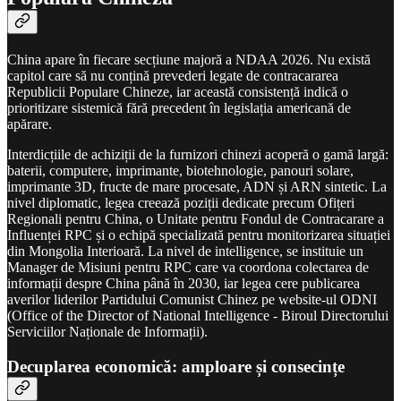
China apare în fiecare secțiune majoră a NDAA 2026. Nu există
capitol care să nu conțină prevederi legate de contracararea
Republicii Populare Chineze, iar această consistență indică o
prioritizare sistemică fără precedent în legislația americană de
apărare.
Interdicțiile de achiziții de la furnizori chinezi acoperă o gamă largă:
baterii, computere, imprimante, biotehnologie, panouri solare,
imprimante 3D, fructe de mare procesate, ADN și ARN sintetic. La
nivel diplomatic, legea creează poziții dedicate precum Ofițeri
Regionali pentru China, o Unitate pentru Fondul de Contracarare a
Influenței RPC și o echipă specializată pentru monitorizarea situației
din Mongolia Interioară. La nivel de intelligence, se instituie un
Manager de Misiuni pentru RPC care va coordona colectarea de
informații despre China până în 2030, iar legea cere publicarea
averilor liderilor Partidului Comunist Chinez pe website-ul ODNI
(Office of the Director of National Intelligence - Biroul Directorului
Serviciilor Naționale de Informații).
Decuplarea economică: amploare și consecințe