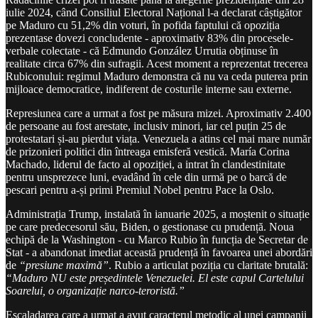
iulie 2024, când Consiliul Electoral Național l-a declarat câștigător
pe Maduro cu 51,2% din voturi, în pofida faptului că opoziția
prezentase dovezi concludente - aproximativ 83% din procesele-
verbale colectate - că Edmundo González Urrutia obținuse în
realitate circa 67% din sufragii. Acest moment a reprezentat trecerea
Rubiconului: regimul Maduro demonstra că nu va ceda puterea prin
mijloace democratice, indiferent de costurile interne sau externe.
Represiunea care a urmat a fost pe măsura mizei. Aproximativ 2.400
de persoane au fost arestate, inclusiv minori, iar cel puțin 25 de
protestatari și-au pierdut viața. Venezuela a atins cel mai mare număr
de prizonieri politici din întreaga emisferă vestică. María Corina
Machado, liderul de facto al opoziției, a intrat în clandestinitate
pentru unsprezece luni, evadând în cele din urmă pe o barcă de
pescari pentru a-și primi Premiul Nobel pentru Pace la Oslo.
Administrația Trump, instalată în ianuarie 2025, a moștenit o situație
pe care predecesorul său, Biden, o gestionase cu prudență. Noua
echipă de la Washington - cu Marco Rubio în funcția de Secretar de
Stat - a abandonat imediat această prudență în favoarea unei abordări
de
“presiune maximă”
. Rubio a articulat poziția cu claritate brutală:
“Maduro NU este președintele Venezuelei. El este capul Cartelului
Soarelui, o organizație narco-teroristă.”
Escaladarea care a urmat a avut caracterul metodic al unei campanii