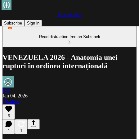
Dosarele Pax
Subscribe
Sign in
Read distraction-free on Substack
VENEZUELA 2026 - Anatomia unei
rupturi în ordinea internațională
Pax
Jan 04, 2026
Listen
6
1
1