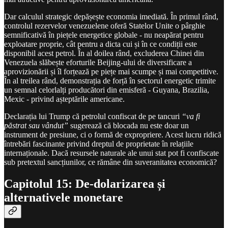
Dar calculul strategic depășește economia imediată. În primul rând,
controlul rezervelor venezuelene oferă Statelor Unite o pârghie
semnificativă în piețele energetice globale - nu neapărat pentru
exploatare proprie, cât pentru a dicta cui și în ce condiții este
disponibil acest petrol. În al doilea rând, excluderea Chinei din
Venezuela slăbește eforturile Beijing-ului de diversificare a
aprovizionării și îl forțează pe piețe mai scumpe și mai competitive.
În al treilea rând, demonstrația de forță în sectorul energetic trimite
un semnal celorlalți producători din emisferă - Guyana, Brazilia,
Mexic - privind așteptările americane.
Declarația lui Trump că petrolul confiscat de pe tancuri
“va fi
păstrat sau vândut”
sugerează că blocada nu este doar un
instrument de presiune, ci o formă de expropriere. Acest lucru ridică
întrebări fascinante privind dreptul de proprietate în relațiile
internaționale. Dacă resursele naturale ale unui stat pot fi confiscate
sub pretextul sancțiunilor, ce rămâne din suveranitatea economică?
Capitolul 15: De-dolarizarea și
alternativele monetare