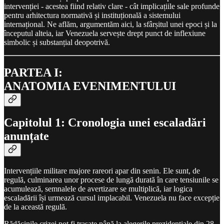
intervenției - acestea fiind relativ clare - cât implicațiile sale profunde
pentru arhitectura normativă și instituțională a sistemului
internațional. Ne aflăm, argumentăm aici, la sfârșitul unei epoci și la
începutul alteia, iar Venezuela servește drept punct de inflexiune
simbolic și substanțial deopotrivă.
PARTEA I:
ANATOMIA EVENIMENTULUI
Capitolul 1: Cronologia unei escaladări
anunțate
Intervențiile militare majore rareori apar din senin. Ele sunt, de
regulă, culminarea unor procese de lungă durată în care tensiunile se
acumulează, semnalele de avertizare se multiplică, iar logica
escaladării își urmează cursul implacabil. Venezuela nu face excepție
de la această regulă.
Rădăcinile crizei pot fi trasate până la alegerile prezidențiale din 28