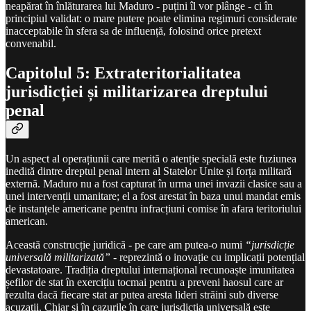
neapărat în înlăturarea lui Maduro - puțini îl vor plânge - ci în
principiul validat: o mare putere poate elimina regimuri considerate
inacceptabile în sfera sa de influență, folosind orice pretext
convenabil.
Capitolul 5: Extrateritorialitatea
jurisdicției și militarizarea dreptului
penal
Un aspect al operațiunii care merită o atenție specială este fuziunea
inedită dintre dreptul penal intern al Statelor Unite și forța militară
externă. Maduro nu a fost capturat în urma unei invazii clasice sau a
unei intervenții umanitare; el a fost arestat în baza unui mandat emis
de instanțele americane pentru infracțiuni comise în afara teritoriului
american.
Această construcție juridică - pe care am putea-o numi
“jurisdicție
universală militarizată”
- reprezintă o inovație cu implicații potențial
devastatoare. Tradiția dreptului internațional recunoaște imunitatea
șefilor de stat în exercițiu tocmai pentru a preveni haosul care ar
rezulta dacă fiecare stat ar putea aresta lideri străini sub diverse
acuzații. Chiar și în cazurile în care jurisdicția universală este