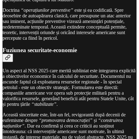
Doctrina
“operațiunilor preventive”
este și ea codificată. Spre
deosebire de autoapărarea clasică, care presupune un atac anterior
sau iminent, acțiunile preventive vizează amenințări potențiale,
nedeterminate temporal. Această extindere conceptuală permite,
teoretic, intervenții oriunde și oricând interesele americane sunt
percepute ca fiind în pericol.
Fuziunea securitate-economie
Un aspect al NSS 2025 care merită subliniat este integrarea explicită
a obiectivelor economice în calculul de securitate. Documentul nu
ascunde faptul că exploatarea resurselor regionale - în special
petrolul - este un obiectiv strategic. Formularea este directă:
companiile americane vor opera sub protecție militară pentru a
valorifica resursele, generând beneficii atât pentru Statele Unite, cât
și pentru țările
“stabilizate”
.
Această sinceritate este, într-un fel, revigorantă după decenii de
eufemisme despre
“promovarea democrației”
și
“construirea
națiunilor”
. Dar ea confirmă și ceea ce criticii au susținut
întotdeauna: că intervențiile americane sunt motivate, în ultimă
instanță, de interese materiale, nu de valori abstracte. NSS 2025 nu