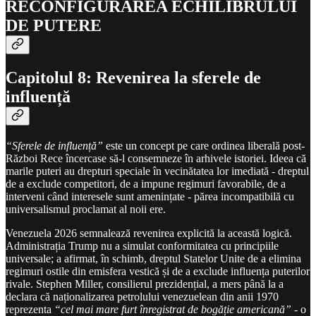
RECONFIGURAREA ECHILIBRULUI
DE PUTERE
Capitolul 8: Revenirea la sferele de
influență
“Sferele de influență”
este un concept pe care ordinea liberală post-
Război Rece încercase să-l consemneze în arhivele istoriei. Ideea că
marile puteri au drepturi speciale în vecinătatea lor imediată - dreptul
de a exclude competitori, de a impune regimuri favorabile, de a
interveni când interesele sunt amenințate - părea incompatibilă cu
universalismul proclamat al noii ere.
Venezuela 2026 semnalează revenirea explicită la această logică.
Administrația Trump nu a simulat conformitatea cu principiile
universale; a afirmat, în schimb, dreptul Statelor Unite de a elimina
regimuri ostile din emisfera vestică și de a exclude influența puterilor
rivale. Stephen Miller, consilierul prezidențial, a mers până la a
declara că naționalizarea petrolului venezuelean din anii 1970
reprezenta
“cel mai mare furt înregistrat de bogăție americană”
- o