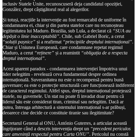
inclusiv Statele Unite, recunoscuseră deja candidatul opoziției,
González, drept câștigătorul real al alegerilor.
Și totuși, reacțiile la intervenție au fost remarcabil de uniforme în
condamnarea ei, chiar și din partea statelor care nu recunoșteau
legitimitatea lui Maduro. Brazilia, sub Lula, a declarat că
“SUA au
depășit o linie inacceptabilă”
. Chile, sub Gabriel Boric, a cerut
“soluții pașnice”
și a reafirmat
“principiile dreptului internațional”
.
Chiar și Uniunea Europeană, care condamnase repetat regimul
Maduro, a cerut
“reținere”
și a reamintit
“obligația de a respecta
dreptul internațional”
.
Acest aparent paradox - condamnarea intervenției împotriva unui
lider nelegitim - revelează ceva fundamental despre ordinea
internațională. Suveranitatea nu este o recompensă pentru bună
guvernare; ea este o protecție structurală care funcționează indiferent
de caracterul regimului. Altfel spus, dreptul internațional protejează
statele, nu guvernele. Un stat nu poate fi invadat doar pentru că
liderul său este considerat tiran, criminal sau nelegitim. Dacă ar
putea, întreaga arhitectură a sistemului internațional s-ar prăbuși,
deoarece cine decide ce constituie tiranie sau ilegitimitate?
Secretarul General al ONU, António Guterres, a articulat această
îngrijorare când a descris intervenția drept un
“precedent periculos
care amenință respectul pentru Carta ONU”
. Pericolul nu constă