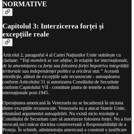
NORMATIVE
Capitolul 3: Interzicerea forței și
excepțiile reale
Articolul 2, paragraful 4 al Cartei Națiunilor Unite stabilește cu
claritate:
“Toți membrii se vor abține, în relațiile lor internaționale,
de la amenințarea cu forța sau folosirea forței împotriva integrității
teritoriale sau independenței politice a oricărui stat.”
Această
interdicție, alături de excepțiile sale recunoscute - autoapărarea
conform Articolului 51 și autorizarea Consiliului de Securitate
conform Capitolului VII - constituie piatra de temelie a ordinii
internaționale post-1945.
Operațiunea americană în Venezuela nu se încadrează în niciuna
dintre excepțiile recunoscute. Venezuela nu a atacat Statele Unite,
eliminând argumentul autoapărării. Nu există nicio rezoluție a
Consiliului de Securitate care să autorizeze folosirea forței. Nu a fost
invocată nici măcar doctrina controversată a Responsabilității de a
Proteja. În schimb, administrația americană a construit o justificare