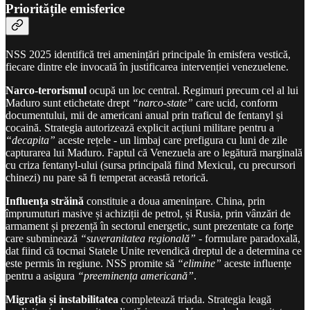
Prioritățile emisferice
NSS 2025 identifică trei amenințări principale în emisfera vestică,
fiecare dintre ele invocată în justificarea intervenției venezuelene.
Narco-terorismul
ocupă un loc central. Regimuri precum cel al lui
Maduro sunt etichetate drept
“narco-state”
care ucid, conform
documentului, mii de americani anual prin traficul de fentanyl și
cocaină. Strategia autorizează explicit acțiuni militare pentru a
“decapita”
aceste rețele - un limbaj care prefigura cu luni de zile
capturarea lui Maduro. Faptul că Venezuela are o legătură marginală
cu criza fentanyl-ului (sursa principală fiind Mexicul, cu precursori
chinezi) nu pare să fi temperat această retorică.
Influența străină
constituie a doua amenințare. China, prin
împrumuturi masive și achiziții de petrol, și Rusia, prin vânzări de
armament și prezență în sectorul energetic, sunt prezentate ca forțe
care subminează
“suveranitatea regională”
- formulare paradoxală,
dat fiind că tocmai Statele Unite revendică dreptul de a determina ce
este permis în regiune. NSS promite să
“elimine”
aceste influențe
pentru a asigura
“preeminența americană”
.
Migrația și instabilitatea
completează triada. Strategia leagă