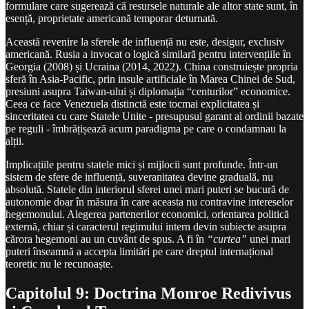
formulare care sugerează că resursele naturale ale altor state sunt, în
esență, proprietate americană temporar deturnată.
Această revenire la sferele de influență nu este, desigur, exclusiv
americană. Rusia a invocat o logică similară pentru intervențiile în
Georgia (2008) și Ucraina (2014, 2022). China construiește propria
sferă în Asia-Pacific, prin insule artificiale în Marea Chinei de Sud,
presiuni asupra Taiwan-ului și diplomația “centurilor” economice.
Ceea ce face Venezuela distinctă este tocmai explicitatea și
sinceritatea cu care Statele Unite - presupusul garant al ordinii bazate
pe reguli - îmbrățișează acum paradigma pe care o condamnau la
alții.
Implicațiile pentru statele mici și mijlocii sunt profunde. Într-un
sistem de sfere de influență, suveranitatea devine graduală, nu
absolută. Statele din interiorul sferei unei mari puteri se bucură de
autonomie doar în măsura în care aceasta nu contravine intereselor
hegemonului. Alegerea partenerilor economici, orientarea politică
externă, chiar și caracterul regimului intern devin subiecte asupra
cărora hegemoni au un cuvânt de spus. A fi în
“curtea”
unei mari
puteri înseamnă a accepta limitări pe care dreptul internațional
teoretic nu le recunoaște.
Capitolul 9: Doctrina Monroe Redivivus