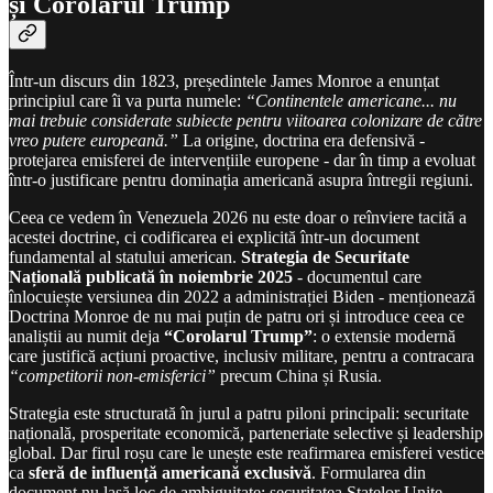
și Corolarul Trump
Într-un discurs din 1823, președintele James Monroe a enunțat
principiul care îi va purta numele:
“Continentele americane... nu
mai trebuie considerate subiecte pentru viitoarea colonizare de către
vreo putere europeană.”
La origine, doctrina era defensivă -
protejarea emisferei de intervențiile europene - dar în timp a evoluat
într-o justificare pentru dominația americană asupra întregii regiuni.
Ceea ce vedem în Venezuela 2026 nu este doar o reînviere tacită a
acestei doctrine, ci codificarea ei explicită într-un document
fundamental al statului american.
Strategia de Securitate
Națională publicată în noiembrie 2025
- documentul care
înlocuiește versiunea din 2022 a administrației Biden - menționează
Doctrina Monroe de nu mai puțin de patru ori și introduce ceea ce
analiștii au numit deja
“Corolarul Trump”
: o extensie modernă
care justifică acțiuni proactive, inclusiv militare, pentru a contracara
“competitorii non-emisferici”
precum China și Rusia.
Strategia este structurată în jurul a patru piloni principali: securitate
națională, prosperitate economică, parteneriate selective și leadership
global. Dar firul roșu care le unește este reafirmarea emisferei vestice
ca
sferă de influență americană exclusivă
. Formularea din
document nu lasă loc de ambiguitate: securitatea Statelor Unite