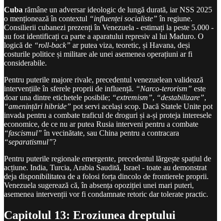
Cuba
rămâne un adversar ideologic de lungă durată, iar NSS 2025
o menționează în contextul
“influenței socialiste”
în regiune.
Consilierii cubanezi prezenți în Venezuela - estimați la peste 5.000 -
au fost identificați ca parte a aparatului represiv al lui Maduro. O
logică de
“roll-back”
ar putea viza, teoretic, și Havana, deși
costurile politice și militare ale unei asemenea operațiuni ar fi
considerabile.
Pentru puterile majore rivale, precedentul venezuelean validează
intervențiile în sferele proprii de influență.
“Narco-terorism”
este
doar una dintre etichetele posibile;
“extremism”
,
“destabilizare”
,
“amenințări hibride”
pot servi același scop. Dacă Statele Unite pot
invada pentru a combate traficul de droguri și a-și proteja interesele
economice, de ce nu ar putea Rusia interveni pentru a combate
“fascismul”
în vecinătate, sau China pentru a contracara
“separatismul”
?
Pentru puterile regionale emergente, precedentul lărgește spațiul de
acțiune. India, Turcia, Arabia Saudită, Israel - toate au demonstrat
deja disponibilitatea de a folosi forța dincolo de frontierele proprii.
Venezuela sugerează că, în absența opoziției unei mari puteri,
asemenea intervenții vor fi condamnate retoric dar tolerate practic.
Capitolul 13: Eroziunea dreptului