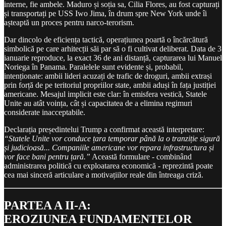
interne, fie ambele. Maduro și soția sa, Cilia Flores, au fost capturați
și transportați pe USS Iwo Jima, în drum spre New York unde îi
așteaptă un proces pentru narco-terorism.
Dar dincolo de eficiența tactică, operațiunea poartă o încărcătură
simbolică pe care arhitecții săi par să o fi cultivat deliberat. Data de 3
ianuarie reproduce, la exact 36 de ani distanță, capturarea lui Manuel
Noriega în Panama. Paralelele sunt evidente și, probabil,
intenționate: ambii lideri acuzați de trafic de droguri, ambii extrași
prin forță de pe teritoriul propriilor state, ambii aduși în fața justiției
americane. Mesajul implicit este clar: în emisfera vestică, Statele
Unite au atât voința, cât și capacitatea de a elimina regimuri
considerate inacceptabile.
Declarația președintelui Trump a confirmat această interpretare:
“Statele Unite vor conduce țara temporar până la o tranziție sigură
și judicioasă... Companiile americane vor repara infrastructura și
vor face bani pentru țară.”
Această formulare - combinând
administrarea politică cu exploatarea economică - reprezintă poate
cea mai sinceră articulare a motivațiilor reale din întreaga criză.
PARTEA A II-A:
EROZIUNEA FUNDAMENTELOR