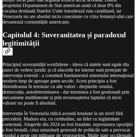
propriului Departament de Stat american arată că doar 8% din
cocaina destinată Statelor Unite tranzitează ruta caraibiană, iar
Venezuela nu are absolut nicio conexiune cu criza fentanyl-ului care
devastează comunitățile americane.
Capitolul 4: Suveranitatea și paradoxul
legitimității
Principiul suveranității westfaliene - ideea că statele sunt egale din
punct de vedere juridic și că afacerile lor interne sunt protejate de
intervenția externă - a constituit fundamentul sistemului internațional
modern timp de aproape patru secole. Acest principiu a fost
dintotdeauna în tensiune cu alte valori - drepturile omului,
democrația, autodeterminarea - dar tensiunea a fost gestionată prin
mecanisme multilaterale și prin recunoașterea faptului că nicio
valoare nu poate fi absolută.
Intervenția în Venezuela ridică această tensiune la un nivel fără
precedent. Maduro era, cu certitudine, un lider cu legitimitate
contestată. Alegerile din 2024 au fost fraudate, represiunea opoziției
a fost brutală, criza umanitară generată de politicile sale a provocat
exodul a peste opt milioane de venezueleni. Multe state occidentale,