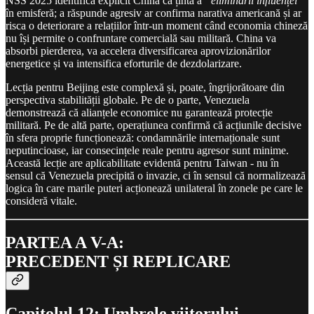
NSS 2025 identifică explicit China ca țintă a
“eliminării influenței”
în emisferă; a răspunde agresiv ar confirma narativa americană și ar
risca o deteriorare a relațiilor într-un moment când economia chineză
nu își permite o confruntare comercială sau militară. China va
absorbi pierderea, va accelera diversificarea aprovizionărilor
energetice și va intensifica eforturile de dezdolarizare.
Lecția pentru Beijing este complexă și, poate, îngrijorătoare din
perspectiva stabilității globale. Pe de o parte, Venezuela
demonstrează că alianțele economice nu garantează protecție
militară. Pe de altă parte, operațiunea confirmă că acțiunile decisive
în sfera proprie funcționează: condamnările internaționale sunt
neputincioase, iar consecințele reale pentru agresor sunt minime.
Această lecție are aplicabilitate evidentă pentru Taiwan - nu în
sensul că Venezuela precipită o invazie, ci în sensul că normalizează
logica în care marile puteri acționează unilateral în zonele pe care le
consideră vitale.
PARTEA A V-A:
PRECEDENT ȘI REPLICARE
Capitolul 12: Umbrele viitorului -