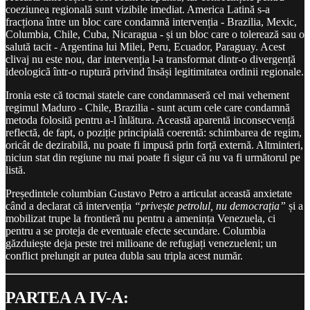
coeziunea regională sunt vizibile imediat. America Latină s-a
fracționa între un bloc care condamnă intervenția - Brazilia, Mexic,
Columbia, Chile, Cuba, Nicaragua - și un bloc care o tolerează sau o
salută tacit - Argentina lui Milei, Peru, Ecuador, Paraguay. Acest
clivaj nu este nou, dar intervenția l-a transformat dintr-o divergență
ideologică într-o ruptură privind însăși legitimitatea ordinii regionale.
Ironia este că tocmai statele care condamnaseră cel mai vehement
regimul Maduro - Chile, Brazilia - sunt acum cele care condamnă
metoda folosită pentru a-l înlătura. Această aparentă inconsecvență
reflectă, de fapt, o poziție principială coerentă: schimbarea de regim,
oricât de dezirabilă, nu poate fi impusă prin forță externă. Altminteri,
niciun stat din regiune nu mai poate fi sigur că nu va fi următorul pe
listă.
Președintele columbian Gustavo Petro a articulat această anxietate
când a declarat că intervenția
“privește petrolul, nu democrația”
și a
mobilizat trupe la frontieră nu pentru a amenința Venezuela, ci
pentru a se proteja de eventuale efecte secundare. Columbia
găzduiește deja peste trei milioane de refugiați venezueleni; un
conflict prelungit ar putea dubla sau tripla acest număr.
PARTEA A IV-A: