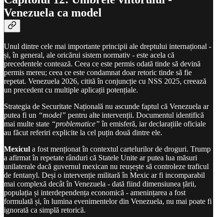
Venezuela ca model
Unul dintre cele mai importante principii ale dreptului internațional -
și, în general, ale oricărui sistem normativ - este acela că
precedentele contează. Ceea ce este permis odată tinde să devină
permis mereu; ceea ce este condamnat doar retoric tinde să fie
repetat. Venezuela 2026, citită în conjuncție cu NSS 2025, creează
un precedent cu multiple aplicații potențiale.
Strategia de Securitate Națională nu ascunde faptul că Venezuela ar
putea fi un
“model”
pentru alte intervenții. Documentul identifică
mai multe state
“problematice”
în emisferă, iar declarațiile oficiale
au făcut referiri explicite la cel puțin două dintre ele.
Mexicul
a fost menționat în contextul cartelurilor de droguri. Trump
a afirmat în repetate rânduri că Statele Unite ar putea lua măsuri
unilaterale dacă guvernul mexican nu reușește să controleze traficul
de fentanyl. Deși o intervenție militară în Mexic ar fi incomparabil
mai complexă decât în Venezuela - dată fiind dimensiunea țării,
populația și interdependența economică - amenințarea a fost
formulată și, în lumina evenimentelor din Venezuela, nu mai poate fi
ignorată ca simplă retorică.