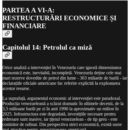
PARTEA A VI-A:
RESTRUCTURĂRI ECONOMICE ȘI
FINANCIARE
Capitolul 14: Petrolul ca miză
Orice analiză a intervenției în Venezuela care ignoră dimensiunea
economică este, inevitabil, incompletă. Venezuela deține cele mai
mari rezerve dovedite de petrol din lume - 303 miliarde de barili - iar
declarațiile oficiale americane fac referire explicită la exploatarea
acestor resurse.
La suprafață, argumentul economic al intervenției este paradoxal.
Producția venezueleană a scăzut dramatic în ultimele decenii, de la
3,5 milioane barili pe zi în anii 1990 la aproximativ un milion în
2025. Infrastructura este degradată, investițiile necesare pentru
redresare sunt masive, iar țițeiul venezuelean - de tip greu - este
costisitor de rafinat. Din perspectiva strict economică, există surse
mai atractive pentru aprovizionarea americană.