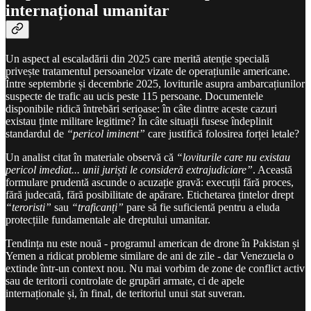
internațional umanitar
Un aspect al escaladării din 2025 care merită atenție specială
privește tratamentul persoanelor vizate de operațiunile americane.
Între septembrie și decembrie 2025, loviturile asupra ambarcațiunilor
suspecte de trafic au ucis peste 115 persoane. Documentele
disponibile ridică întrebări serioase: în câte dintre aceste cazuri
existau ținte militare legitime? În câte situații fusese îndeplinit
standardul de
“pericol iminent”
care justifică folosirea forței letale?
Un analist citat în materiale observă că
“loviturile care nu existau
pericol imediat... unii juriști le consideră extrajudiciare”
. Această
formulare prudentă ascunde o acuzație gravă: execuții fără proces,
fără judecată, fără posibilitate de apărare. Etichetarea țintelor drept
“teroristi”
sau
“traficanți”
pare să fie suficientă pentru a eluda
protecțiile fundamentale ale dreptului umanitar.
Tendința nu este nouă - programul american de drone în Pakistan și
Yemen a ridicat probleme similare de ani de zile - dar Venezuela o
extinde într-un context nou. Nu mai vorbim de zone de conflict activ
sau de teritorii controlate de grupări armate, ci de apele
internaționale și, în final, de teritoriul unui stat suveran.