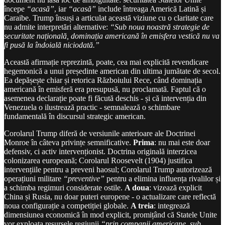
începe
“acasă”
, iar
“acasă”
include întreaga Americă Latină și
Caraibe. Trump însuși a articulat această viziune cu o claritate care
nu admite interpretări alternative:
“Sub noua noastră strategie de
securitate națională, dominația americană în emisfera vestică nu va
fi pusă la îndoială niciodată.”
Această afirmație reprezintă, poate, cea mai explicită revendicare
hegemonică a unui președinte american din ultima jumătate de secol.
Ea depășește chiar și retorica Războiului Rece, când dominația
americană în emisferă era presupusă, nu proclamată. Faptul că o
asemenea declarație poate fi făcută deschis - și că intervenția din
Venezuela o ilustrează practic - semnalează o schimbare
fundamentală în discursul strategic american.
Corolarul Trump diferă de versiunile anterioare ale Doctrinei
Monroe în câteva privințe semnificative.
Prima
: nu mai este doar
defensiv, ci activ intervenționist. Doctrina originală interzicea
colonizarea europeană; Corolarul Roosevelt (1904) justifica
intervențiile pentru a preveni haosul; Corolarul Trump autorizează
operațiuni militare
“preventive”
pentru a elimina influența rivalilor și
a schimba regimuri considerate ostile.
A doua
: vizează explicit
China și Rusia, nu doar puteri europene - o actualizare care reflectă
noua configurație a competiției globale.
A treia
: integrează
dimensiunea economică în mod explicit, promițând că Statele Unite
vor exploata resursele regiunii
“prin companii americane, sub