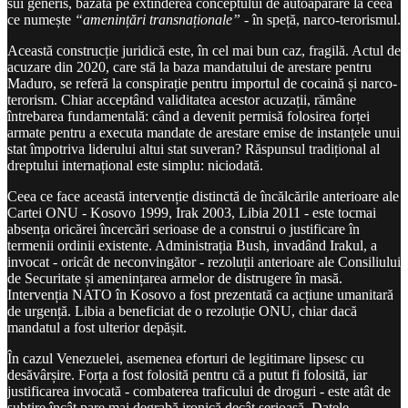
sui generis, bazată pe extinderea conceptului de autoapărare la ceea
ce numește
“amenințări transnaționale”
- în speță, narco-terorismul.
Această construcție juridică este, în cel mai bun caz, fragilă. Actul de
acuzare din 2020, care stă la baza mandatului de arestare pentru
Maduro, se referă la conspirație pentru importul de cocaină și narco-
terorism. Chiar acceptând validitatea acestor acuzații, rămâne
întrebarea fundamentală: când a devenit permisă folosirea forței
armate pentru a executa mandate de arestare emise de instanțele unui
stat împotriva liderului altui stat suveran? Răspunsul tradițional al
dreptului internațional este simplu: niciodată.
Ceea ce face această intervenție distinctă de încălcările anterioare ale
Cartei ONU - Kosovo 1999, Irak 2003, Libia 2011 - este tocmai
absența oricărei încercări serioase de a construi o justificare în
termenii ordinii existente. Administrația Bush, invadând Irakul, a
invocat - oricât de neconvingător - rezoluții anterioare ale Consiliului
de Securitate și amenințarea armelor de distrugere în masă.
Intervenția NATO în Kosovo a fost prezentată ca acțiune umanitară
de urgență. Libia a beneficiat de o rezoluție ONU, chiar dacă
mandatul a fost ulterior depășit.
În cazul Venezuelei, asemenea eforturi de legitimare lipsesc cu
desăvârșire. Forța a fost folosită pentru că a putut fi folosită, iar
justificarea invocată - combaterea traficului de droguri - este atât de
subțire încât pare mai degrabă ironică decât serioasă. Datele