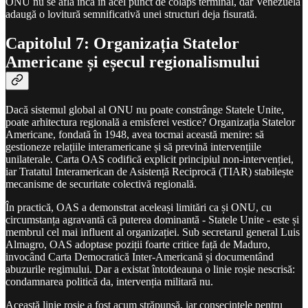
ONU nu se află încă în acel punct de colaps terminal, dar Venezuela
adaugă o lovitură semnificativă unei structuri deja fisurată.
Capitolul 7: Organizația Statelor
Americane și eșecul regionalismului
Dacă sistemul global al ONU nu poate constrânge Statele Unite,
poate arhitectura regională a emisferei vestice? Organizația Statelor
Americane, fondată în 1948, avea tocmai această menire: să
gestioneze relațiile interamericane și să prevină intervențiile
unilaterale. Carta OAS codifică explicit principiul non-intervenției,
iar Tratatul Interamerican de Asistență Reciprocă (TIAR) stabilește
mecanisme de securitate colectivă regională.
În practică, OAS a demonstrat aceleași limitări ca și ONU, cu
circumstanța agravantă că puterea dominantă - Statele Unite - este și
membrul cel mai influent al organizației. Sub secretarul general Luis
Almagro, OAS adoptase poziții foarte critice față de Maduro,
invocând Carta Democratică Inter-Americană și documentând
abuzurile regimului. Dar a existat întotdeauna o linie roșie nescrisă:
condamnarea politică da, intervenția militară nu.
Această linie roșie a fost acum străpunsă, iar consecințele pentru