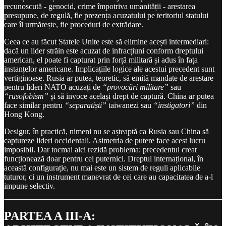
recunoscută - genocid, crime împotriva umanității - arestarea
presupune, de regulă, fie prezența acuzatului pe teritoriul statului
care îl urmărește, fie proceduri de extrădare.
Ceea ce au făcut Statele Unite este să elimine acești intermediari:
dacă un lider străin este acuzat de infracțiuni conform dreptului
american, el poate fi capturat prin forță militară și adus în fața
instanțelor americane. Implicațiile logice ale acestui precedent sunt
vertiginoase. Rusia ar putea, teoretic, să emită mandate de arestare
pentru lideri NATO acuzați de
“provocări militare”
sau
“rusofobism”
și să invoce același drept de captură. China ar putea
face similar pentru
“separatiști”
taiwanezi sau
“instigatori”
din
Hong Kong.
Desigur, în practică, nimeni nu se așteaptă ca Rusia sau China să
captureze lideri occidentali. Asimetria de putere face acest lucru
imposibil. Dar tocmai aici rezidă problema: precedentul creat
funcționează doar pentru cei puternici. Dreptul internațional, în
această configurație, nu mai este un sistem de reguli aplicabile
tuturor, ci un instrument manevrat de cei care au capacitatea de a-l
impune selectiv.
PARTEA A III-A: