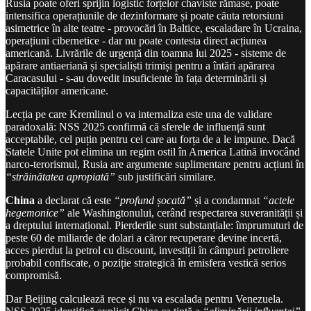
Rusia poate oferi sprijin logistic forțelor chaviste rămase, poate
intensifica operațiunile de dezinformare și poate căuta retorsiuni
asimetrice în alte teatre - provocări în Baltice, escaladare în Ucraina,
operațiuni cibernetice - dar nu poate contesta direct acțiunea
americană. Livrările de urgență din toamna lui 2025 - sisteme de
apărare antiaeriană și specialiști trimiși pentru a întări apărarea
Caracasului - s-au dovedit insuficiente în fața determinării și
capacităților americane.
Lecția pe care Kremlinul o va internaliza este una de validare
paradoxală: NSS 2025 confirmă că sferele de influență sunt
acceptabile, cel puțin pentru cei care au forța de a le impune. Dacă
Statele Unite pot elimina un regim ostil în America Latină invocând
narco-terorismul, Rusia are argumente suplimentare pentru acțiuni în
“străinătatea apropiată”
sub justificări similare.
China
a declarat că este
“profund șocată”
și a condamnat
“actele
hegemonice”
ale Washingtonului, cerând respectarea suveranității și
a dreptului internațional. Pierderile sunt substanțiale: împrumuturi de
peste 60 de miliarde de dolari a căror recuperare devine incertă,
acces pierdut la petrol cu discount, investiții în câmpuri petroliere
probabil confiscate, o poziție strategică în emisfera vestică serios
compromisă.
Dar Beijing calculează rece și nu va escalada pentru Venezuela.