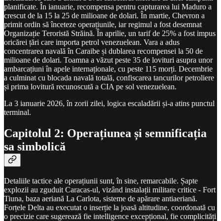
planificate. În ianuarie, recompensa pentru capturarea lui Maduro a
crescut de la 15 la 25 de milioane de dolari. În martie, Chevron a
primit ordin să înceteze operațiunile, iar regimul a fost desemnat
Organizație Teroristă Străină. În aprilie, un tarif de 25% a fost impus
oricărei țări care importa petrol venezuelean. Vara a adus
concentrarea navală în Caraibe și dublarea recompensei la 50 de
milioane de dolari. Toamna a văzut peste 35 de lovituri asupra unor
ambarcațiuni în apele internaționale, cu peste 115 morți. Decembrie
a culminat cu blocada navală totală, confiscarea tancurilor petroliere
și prima lovitură recunoscută a CIA pe sol venezuelean.
La 3 ianuarie 2026, în zorii zilei, logica escaladării și-a atins punctul
terminal.
Capitolul 2: Operațiunea și semnificația
sa simbolică
Detaliile tactice ale operațiunii sunt, în sine, remarcabile. Șapte
explozii au zguduit Caracas-ul, vizând instalații militare critice - Fort
Tiuna, baza aeriană La Carlota, sisteme de apărare antiaeriană.
Forțele Delta au executat o inserție la joasă altitudine, coordonată cu
o precizie care sugerează fie intelligence excepțional, fie complicități