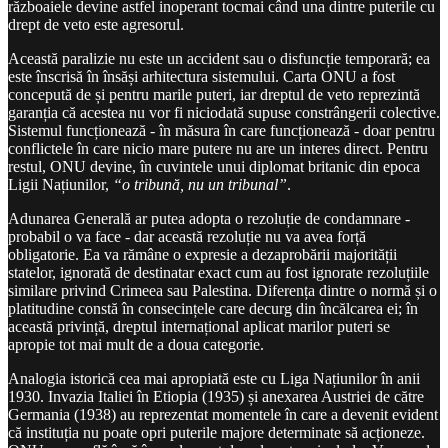
războaiele devine astfel inoperant tocmai când una dintre puterile cu
drept de veto este agresorul.
Această paralizie nu este un accident sau o disfuncție temporară; ea
este înscrisă în însăși arhitectura sistemului. Carta ONU a fost
concepută de și pentru marile puteri, iar dreptul de veto reprezintă
garanția că acestea nu vor fi niciodată supuse constrângerii colective.
Sistemul funcționează - în măsura în care funcționează - doar pentru
conflictele în care nicio mare putere nu are un interes direct. Pentru
restul, ONU devine, în cuvintele unui diplomat britanic din epoca
Ligii Națiunilor,
“o tribună, nu un tribunal”
.
Adunarea Generală ar putea adopta o rezoluție de condamnare -
probabil o va face - dar această rezoluție nu va avea forță
obligatorie. Ea va rămâne o expresie a dezaprobării majorității
statelor, ignorată de destinatar exact cum au fost ignorate rezoluțiile
similare privind Crimeea sau Palestina. Diferența dintre o normă și o
platitudine constă în consecințele care decurg din încălcarea ei; în
această privință, dreptul internațional aplicat marilor puteri se
apropie tot mai mult de a doua categorie.
Analogia istorică cea mai apropiată este cu Liga Națiunilor în anii
1930. Invazia Italiei în Etiopia (1935) și anexarea Austriei de către
Germania (1938) au reprezentat momentele în care a devenit evident
că instituția nu poate opri puterile majore determinate să acționeze.