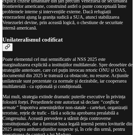
explicit crizele umanitare din țări precum Venezuela de securitatea
frontierelor americane, construind astfel o punte conceptuală între
problemele interne și intervențiile externe. Dacă refugiații
venezueleni ajung la granița sudică a SUA, atunci stabilizarea
Venezuelei devine, prin această logică, o chestiune de securitate
internă americană.
Unilateralismul codificat
Poate elementul cel mai semnificativ al NSS 2025 este
marginalizarea explicită a instituțiilor multilaterale. Spre deosebire de
strategiile anterioare, care cel puțin invocau retoric ONU și OAS,
documentul din 2025 le tratează ca obstacole, nu resurse. Acțiunile
unilaterale sunt prezentate ca normale și dezirabile, iar cooperarea
multilaterală - ca opțională și condițională.
Mai mult, strategia extinde dramatic puterile executive în privința
folosirii forței. Președintele este autorizat să declare
“conflicte
armate”
împotriva amenințărilor non-statale - carteluri, organizații
teroriste, rețele de trafic - fără a solicita aprobarea prealabilă a
Congresului. Această prevedere a stârnit deja controverse
constituționale, dar a furnizat baza legală internă pentru loviturile din
2025 asupra ambarcațiunilor suspecte și, în cele din urmă, pentru
operațiunea de captură a lui Maduro.