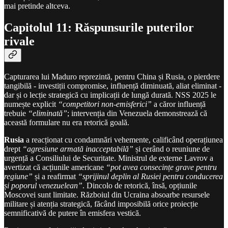
mai pretinde altceva.
Capitolul 11: Răspunsurile puterilor
rivale
Capturarea lui Maduro reprezintă, pentru China și Rusia, o pierdere
tangibilă - investiții compromise, influență diminuată, aliat eliminat -
dar și o lecție strategică cu implicații de lungă durată. NSS 2025 le
numește explicit
“competitori non-emisferici”
a căror influență
trebuie
“eliminată”
; intervenția din Venezuela demonstrează că
această formulare nu era retorică goală.
Rusia
a reacționat cu condamnări vehemente, calificând operațiunea
drept
“agresiune armată inacceptabilă”
și cerând o reuniune de
urgență a Consiliului de Securitate. Ministrul de externe Lavrov a
avertizat că acțiunile americane
“pot avea consecințe grave pentru
regiune”
și a reafirmat
“sprijinul deplin al Rusiei pentru conducerea
și poporul venezuelean”
. Dincolo de retorică, însă, opțiunile
Moscovei sunt limitate. Războiul din Ucraina absoarbe resursele
militare și atenția strategică, făcând imposibilă orice proiecție
semnificativă de putere în emisfera vestică.