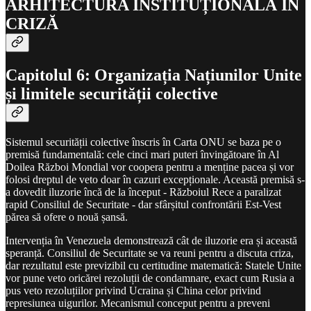
ARHITECTURA INSTITUȚIONALĂ ÎN
CRIZĂ
Capitolul 6: Organizația Națiunilor Unite
și limitele securității colective
Sistemul securității colective înscris în Carta ONU se baza pe o
premisă fundamentală: cele cinci mari puteri învingătoare în Al
Doilea Război Mondial vor coopera pentru a menține pacea și vor
folosi dreptul de veto doar în cazuri excepționale. Această premisă s-
a dovedit iluzorie încă de la început - Războiul Rece a paralizat
rapid Consiliul de Securitate - dar sfârșitul confrontării Est-Vest
părea să ofere o nouă șansă.
Intervenția în Venezuela demonstrează cât de iluzorie era și această
speranță. Consiliul de Securitate se va reuni pentru a discuta criza,
dar rezultatul este previzibil cu certitudine matematică: Statele Unite
vor pune veto oricărei rezoluții de condamnare, exact cum Rusia a
pus veto rezoluțiilor privind Ucraina și China celor privind
represiunea uigurilor. Mecanismul conceput pentru a preveni