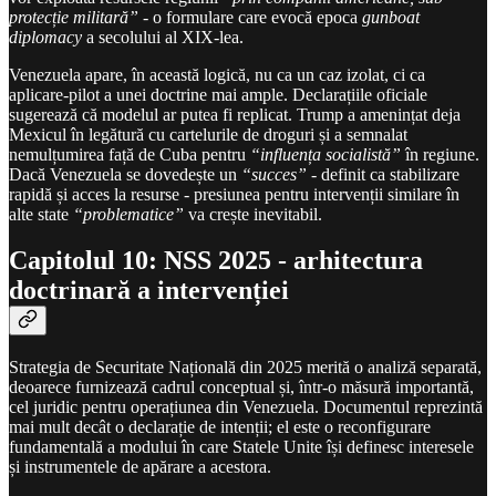
protecție militară”
- o formulare care evocă epoca
gunboat
diplomacy
a secolului al XIX-lea.
Venezuela apare, în această logică, nu ca un caz izolat, ci ca
aplicare-pilot a unei doctrine mai ample. Declarațiile oficiale
sugerează că modelul ar putea fi replicat. Trump a amenințat deja
Mexicul în legătură cu cartelurile de droguri și a semnalat
nemulțumirea față de Cuba pentru
“influența socialistă”
în regiune.
Dacă Venezuela se dovedește un
“succes”
- definit ca stabilizare
rapidă și acces la resurse - presiunea pentru intervenții similare în
alte state
“problematice”
va crește inevitabil.
Capitolul 10: NSS 2025 - arhitectura
doctrinară a intervenției
Strategia de Securitate Națională din 2025 merită o analiză separată,
deoarece furnizează cadrul conceptual și, într-o măsură importantă,
cel juridic pentru operațiunea din Venezuela. Documentul reprezintă
mai mult decât o declarație de intenții; el este o reconfigurare
fundamentală a modului în care Statele Unite își definesc interesele
și instrumentele de apărare a acestora.