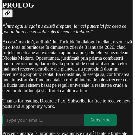
PROLOG
“Între egal și egal nu există dreptate, iar cei puternici fac ceea ce
pot, în timp ce cei slabi suferă ceea ce trebuie.”
Această maximă, atribuită lui Tucidide în dialogul melian, rezonează
cu o forță tulburătoare în dimineața zilei de 3 ianuarie 2026, când
forțele americane au executat capturarea președintelui venezuelean
Nicolás Maduro. Operațiunea, justificată prin prisma combaterii
narco-terorismului, dar motivată profund de controlul asupra celor
mai mari rezerve petroliere ale planetei, nu reprezintă doar un
eveniment geopolitic izolat. Ea constituie, în esența sa, confirmarea
unei transformări fundamentale a ordinii internaționale - trecerea de
la iluzia unui sistem bazat pe reguli universale la realitatea crudă a
sferelor de influență și a forței ca ultim arbitru.
Thanks for reading Dosarele Pax! Subscribe for free to receive new
posts and support my work.
Subscribe
Prezenta analiză își propune să examineze nu atât faptele brute ale